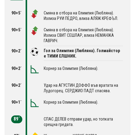
90+5´
Смяна в отбора на Олимпия (Любляна).
Излиза РУИ ПЕДРО, влиза АЛЯЖ КРЕФЪЛ.
90+5´
Смяна в отбора на Олимпия (Любляна).
Излиза СВИТ СЕШЛАР, влиза НЕМАНЖА
ГАВРИЧ.
Гол за Олимпия (Любляна). Голмайстор
90+2´
е ТИМИ ЕЛШНИК.
90+2´
Корнер за Олимпия (Любляна).
90+2´
Удар на АГУСТИН ДОФФО във вратата на
Лудогорец. СЕРДЖИО ПАДТ спасява.
90+1´
Корнер за Олимпия (Любляна).
89´
СПАС ДЕЛЕВ отправи удар, но топката
срещна гредата.