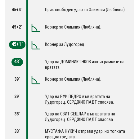
45+4´
Пряк свободен удар за Олимпия (Любляна).
45+2´
Корнер за Олимпия (Любляна).
45+1´
Корнер за Лудогорец.
43´
Удар на ДОМИНИК ЯНКОВ извън рамките на
вратата.
39´
Корнер за Олимпия (Любляна).
39´
Удар на РУИ ПЕДРО във вратата на
Лудогорец. СЕРДЖИО ПАДТ спасява.
38´
Удар на СВИТ СЕШЛАР във вратата на
Лудогорец. СЕРДЖИО ПАДТ спасява.
33´
МУСТАФА НУКИЧ отправи удар, но топката
срещна гредата.