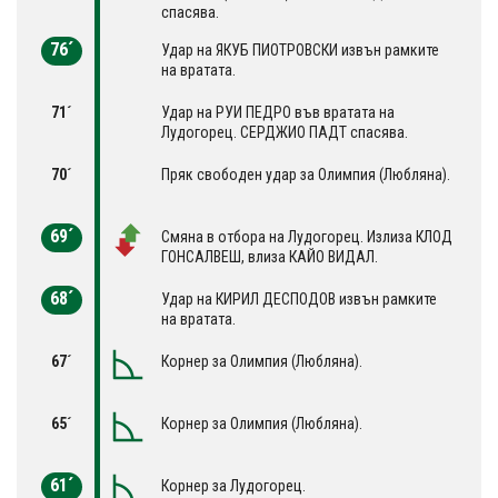
спасява.
76´
Удар на ЯКУБ ПИОТРОВСКИ извън рамките
на вратата.
71´
Удар на РУИ ПЕДРО във вратата на
Лудогорец. СЕРДЖИО ПАДТ спасява.
70´
Пряк свободен удар за Олимпия (Любляна).
69´
Смяна в отбора на Лудогорец. Излиза КЛОД
ГОНСАЛВЕШ, влиза КАЙО ВИДАЛ.
68´
Удар на КИРИЛ ДЕСПОДОВ извън рамките
на вратата.
67´
Корнер за Олимпия (Любляна).
65´
Корнер за Олимпия (Любляна).
61´
Корнер за Лудогорец.