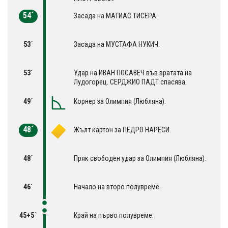
54´
Засада на МАТИАС ТИСЕРА.
53´
Засада на МУСТАФА НУКИЧ.
53´
Удар на ИВАН ПОСАВЕЧ във вратата на
Лудогорец. СЕРДЖИО ПАДТ спасява.
49´
Корнер за Олимпия (Любляна).
48´
Жълт картон за ПЕДРО НАРЕСИ.
48´
Пряк свободен удар за Олимпия (Любляна).
46´
Начало на второ полувреме.
45+5´
Край на първо полувреме.