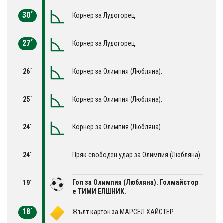
30´
Корнер за Лудогорец.
27´
Корнер за Лудогорец.
26´
Корнер за Олимпия (Любляна).
25´
Корнер за Олимпия (Любляна).
24´
Корнер за Олимпия (Любляна).
24´
Пряк свободен удар за Олимпия (Любляна).
Гол за Олимпия (Любляна). Голмайстор
19´
е ТИМИ ЕЛШНИК.
18´
Жълт картон за МАРСЕЛ ХAЙСТЕР.