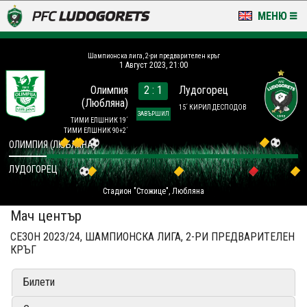
МЕНЮ
НОВИНИ & ГАЛЕРИИ
Шампионска лига, 2-ри предварителен кръг
1 Август 2023, 21:00
LUDOGORETS TV
Олимпия
2 : 1
Лудогорец
(Любляна)
НА ТЕРЕНА
15´ КИРИЛ ДЕСПОДОВ
ЗАВЪРШИЛ
ТИМИ ЕЛШНИК 19´
ТИМИ ЕЛШНИК 90+2´
СТАДИОН & БАЗИ
ОЛИМПИЯ (ЛЮБЛЯНА)
ЛУДОГОРЕЦ
КЛУБ
Стадион "Стожице", Любляна
ЗА ФЕНОВЕ
Мач център
СЕЗОН 2023/24, ШАМПИОНСКА ЛИГА, 2-РИ ПРЕДВАРИТЕЛЕН
КРЪГ
Билети