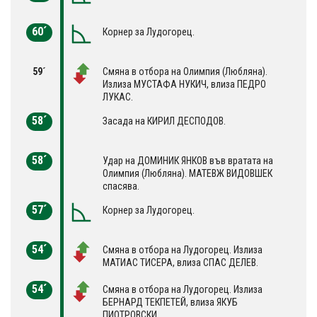
60´
Корнер за Лудогорец.
59´
Смяна в отбора на Олимпия (Любляна).
Излиза МУСТАФА НУКИЧ, влиза ПЕДРО
ЛУКАС.
58´
Засада на КИРИЛ ДЕСПОДОВ.
58´
Удар на ДОМИНИК ЯНКОВ във вратата на
Олимпия (Любляна). МАТЕВЖ ВИДОВШЕК
спасява.
57´
Корнер за Лудогорец.
54´
Смяна в отбора на Лудогорец. Излиза
МАТИАС ТИСЕРА, влиза СПАС ДЕЛЕВ.
54´
Смяна в отбора на Лудогорец. Излиза
БЕРНАРД ТЕКПЕТЕЙ, влиза ЯКУБ
ПИОТРОВСКИ.