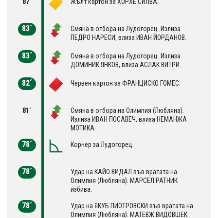
87´
Жълт картон за ХОРХЕ СИЛВА.
83´
Смяна в отбора на Лудогорец. Излиза
ПЕДРО НАРЕСИ, влиза ИВАН ЙОРДАНОВ.
83´
Смяна в отбора на Лудогорец. Излиза
ДОМИНИК ЯНКОВ, влиза АСЛАК ВИТРИ.
82´
Червен картон за ФРАНЦИСКО ГОМЕС.
81´
Смяна в отбора на Олимпия (Любляна).
Излиза ИВАН ПОСАВЕЧ, влиза НЕМАНЖА
МОТИКА.
78´
Корнер за Лудогорец.
78´
Удар на КАЙО ВИДАЛ във вратата на
Олимпия (Любляна). МАРСЕЛ РАТНИК
избива.
78´
Удар на ЯКУБ ПИОТРОВСКИ във вратата на
Олимпия (Любляна). МАТЕВЖ ВИДОВШЕК