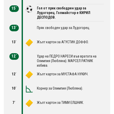
15´
Гол от пряк свободрен удар за
Лудогорец. Голмайстор е КИРИЛ
ДЕСПОДОВ.
13´
Пряк свободен удар за Лудогорец.
13´
Жълт картон за АГУСТИН ДОФФО.
12´
Удар на ПЕДРО НАРЕСИ във вратата на
Олимпия (Любляна). МАРСЕЛ РАТНИК
избива.
12´
Жълт картон за МУСТАФА НУКИЧ.
10´
Корнер за Олимпия (Любляна).
7´
Жълт картон за ТИМИ ЕЛШНИК.