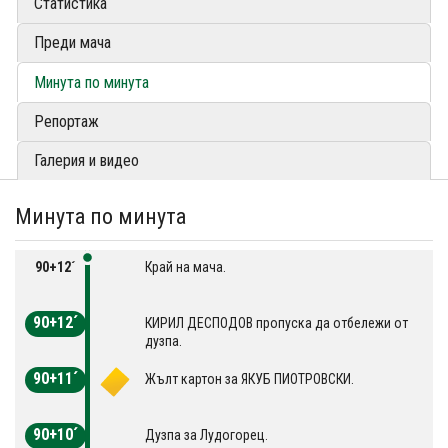
Статистика
Преди мача
Минута по минута
Репортаж
Галерия и видео
Минута по минута
90+12´
Край на мача.
90+12´
КИРИЛ ДЕСПОДОВ пропуска да отбележи от
дузпа.
90+11´
Жълт картон за ЯКУБ ПИОТРОВСКИ.
90+10´
Дузпа за Лудогорец.