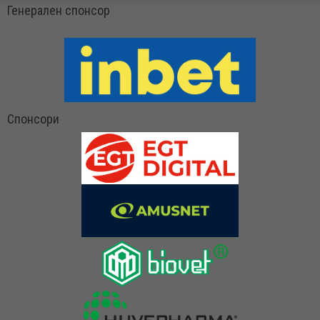
Генерален спонсор
Спонсори