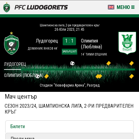
МЕНЮ
НОВИНИ & ГАЛЕРИИ
Шампионска лига, 2-ри предварителен кръг
26 Юли 2023, 21:45
LUDOGORETS TV
Лудогорец
1 : 1
Олимпия
(Любляна)
НА ТЕРЕНА
ДОМИНИК ЯНКОВ 44´
ЗАВЪРШИЛ
14´ ТИМИ ЕЛШНИК
СТАДИОН & БАЗИ
ЛУДОГОРЕЦ
ОЛИМПИЯ (ЛЮБЛЯНА)
КЛУБ
Стадион "Хювефарма Арена", Разград
ЗА ФЕНОВЕ
Мач център
СЕЗОН 2023/24, ШАМПИОНСКА ЛИГА, 2-РИ ПРЕДВАРИТЕЛЕН
КРЪГ
Билети
Преди мача