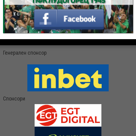
Генерален спонсор
Спонсори