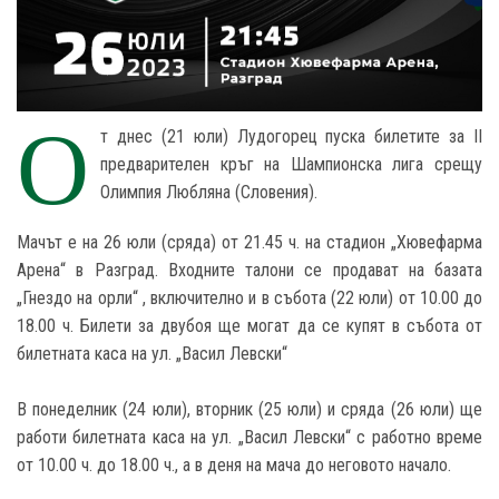
О
т днес (21 юли) Лудогорец пуска билетите за II
предварителен кръг на Шампионска лига срещу
Олимпия Любляна (Словения).
Мачът е на 26 юли (сряда) от 21.45 ч. на стадион „Хювефарма
Арена“ в Разград. Входните талони се продават на базата
„Гнездо на орли“ , включително и в събота (22 юли) от 10.00 до
18.00 ч. Билети за двубоя ще могат да се купят в събота от
билетната каса на ул. „Васил Левски“
В понеделник (24 юли), вторник (25 юли) и сряда (26 юли) ще
работи билетната каса на ул. „Васил Левски“ с работно време
от 10.00 ч. до 18.00 ч., а в деня на мача до неговото начало.