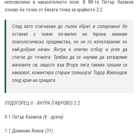
непозволено в наказателното поле. В 88-та Петър Казаков
отново бе точен от бялата точка за крайното 2:2.
След като стигнахме до пълен обрат и съперникът бе
останал с човек по-малко на терена, имахме
психологическо предимство, но не го използвахме по
най-добрия начин. Янтра е опитен отбор и успя да
стигне до точката. Трябва да се научим да затваряме
мачовете си, защото във Втора лига такива грешки се
наказват, коментира старши треньорът Тодор Живондов
след края на срещата.
ЛУДОГОРЕЦ II - ЯНТРА (ГАБРОВО) 2:2
0:1 Петър Казаков (6 - дузпа)
1:1 Доминик Янков (31)