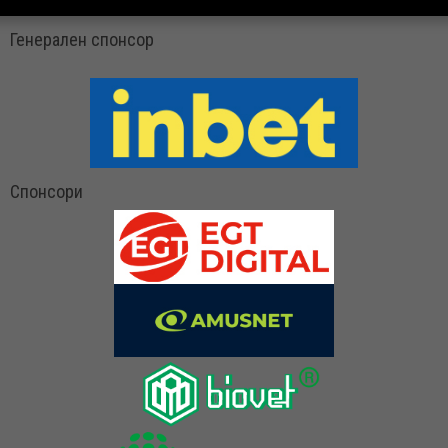
Генерален спонсор
Спонсори