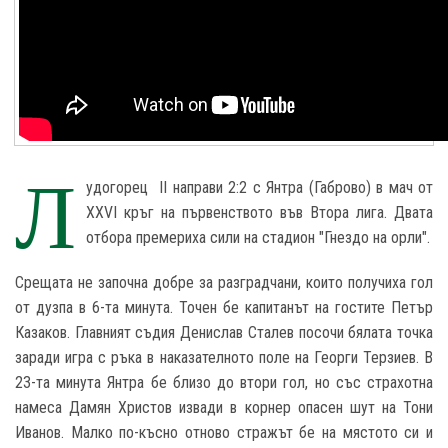
Л
удогорец II направи 2:2 с Янтра (Габрово) в мач от
XXVI кръг на първенството във Втора лига. Двата
отбора премериха сили на стадион "Гнездо на орли".
Срещата не започна добре за разградчани, които получиха гол
от дузпа в 6-та минута. Точен бе капитанът на гостите Петър
Казаков. Главният съдия Денислав Сталев посочи бялата точка
заради игра с ръка в наказателното поле на Георги Терзиев. В
23-та минута Янтра бе близо до втори гол, но със страхотна
намеса Дамян Христов извади в корнер опасен шут на Тони
Иванов. Малко по-късно отново стражът бе на мястото си и