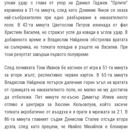
улови удар с глава от упор на Даниел Гаджев. "Орлите"
изравниха в 31-та минута, след като Доминик Янков се оказа
най-съобразителен при едно разбъркване в наказателното
поле. В 42-та минута Цветослав Петров изненада от фал
Християн Василев, но стражът успя да извади в ъглов удар. В
добавеното време и Владислав Найденов обстрелва вратата
на съперника, но топката попадна в ръцете на Василев. При
този резултат завърши първото полувреме.
След почивката Тони Иванов бе изгонен от игра в 51-та минута
за втори жълт, респективно червен картон. В 65-та минута
Владислав Найденов потърси далечния горен ъгъл на вратата
от границата на наказателното поле, но малко не му достигна
да отбележи. Пет минути по-късно Димитър Илиев нахлу
отляво и центрира за Хюсеин Кельовлуев, който засече
топката акробатично от въздуха и я прати в мрежата за 2:1. В
86-та минута главният съдия Денислав Сталев отсъди втора
дузпа, след като прецени, че Ивайло Михайлов е блокиран