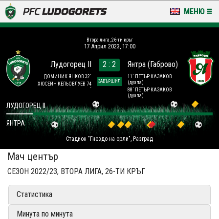
МЕНЮ
НОВИНИ & ГАЛЕРИИ
Втора лига, 26-ти кръг
17 Април 2023, 17:00
LUDOGORETS TV
Лудогорец II
2 : 2
Янтра (Габрово)
НА ТЕРЕНА
ДОМИНИК ЯНКОВ 32´
11´ ПЕТЪР КАЗАКОВ
ЗАВЪРШИЛ
(дузпа)
ХЮСЕИН КЕЛЬОВЛУЕВ 74
´
88´ ПЕТЪР КАЗАКОВ
(дузпа)
СТАДИОН & БАЗИ
ЛУДОГОРЕЦ II
КЛУБ
ЯНТРА
Стадион "Гнездо на орли", Разград
ЗА ФЕНОВЕ
Мач център
СЕЗОН 2022/23, ВТОРА ЛИГА, 26-ТИ КРЪГ
Статистика
Минута по минута