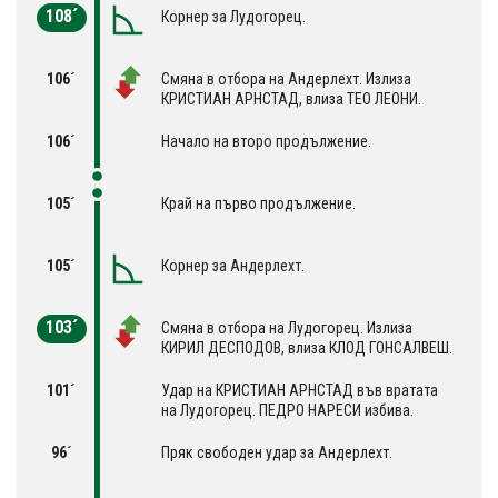
108´
Корнер за Лудогорец.
106´
Смяна в отбора на Андерлехт. Излиза
КРИСТИАН АРНСТАД, влиза ТЕО ЛЕОНИ.
106´
Начало на второ продължение.
105´
Край на първо продължение.
105´
Корнер за Андерлехт.
103´
Смяна в отбора на Лудогорец. Излиза
КИРИЛ ДЕСПОДОВ, влиза КЛОД ГОНСАЛВЕШ.
101´
Удар на КРИСТИАН АРНСТАД във вратата
на Лудогорец. ПЕДРО НАРЕСИ избива.
96´
Пряк свободен удар за Андерлехт.