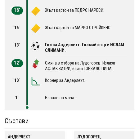
16´
Жълт картон за ПЕДРО НАРЕСИ.
16´
Жълт картон за МАРИО СТРОЙКЕНС.
Гол за Андерлехт. Голмайстор е ИСЛАМ
13´
СЛИМАНИ.
12´
Смяна в отбора на Лудогорец. Излиза
АСЛАК ВИТРИ, влиза ГОНЗАЛО ПИПА.
10´
Корнер за Андерлехт.
1´
Начало на мача.
Състави
АНДЕРЛЕХТ
ЛУДОГОРЕЦ