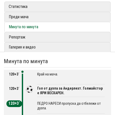
Статистика
Преди мача
Минута по минута
Репортаж
Галерия и видео
Минута по минута
120+3´
Край на мача.
Гол от дузпа за Андерлехт. Голмайстор
120+3´
е ЯРИ ВЕСХАРЕН.
120+3´
ПЕДРО НАРЕСИ пропуска да отбележи от
дузпа.