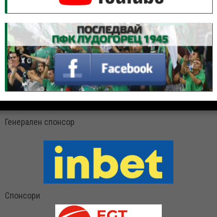
Генерален спонсор
Спонсори