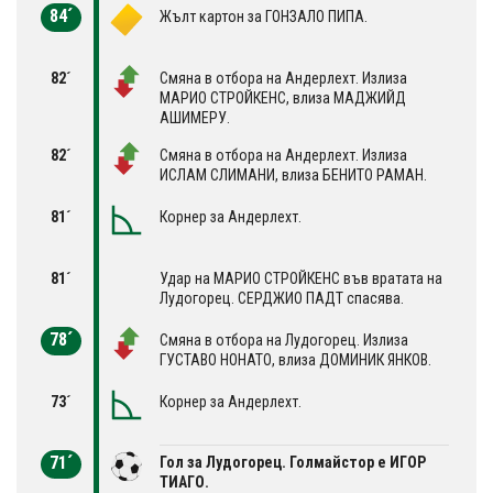
84´
Жълт картон за ГОНЗАЛО ПИПА.
82´
Смяна в отбора на Андерлехт. Излиза
МАРИО СТРОЙКЕНС, влиза МАДЖИЙД
АШИМЕРУ.
82´
Смяна в отбора на Андерлехт. Излиза
ИСЛАМ СЛИМАНИ, влиза БЕНИТО РАМАН.
81´
Корнер за Андерлехт.
81´
Удар на МАРИО СТРОЙКЕНС във вратата на
Лудогорец. СЕРДЖИО ПАДТ спасява.
78´
Смяна в отбора на Лудогорец. Излиза
ГУСТАВО НОНАТО, влиза ДОМИНИК ЯНКОВ.
73´
Корнер за Андерлехт.
71´
Гол за Лудогорец. Голмайстор е ИГОР
ТИАГО.