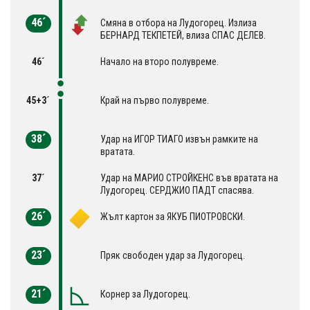
46´
Смяна в отбора на Лудогорец. Излиза
БЕРНАРД ТЕКПЕТЕЙ, влиза СПАС ДЕЛЕВ.
46´
Начало на второ полувреме.
45+3´
Край на първо полувреме.
38´
Удар на ИГОР ТИАГО извън рамките на
вратата.
37´
Удар на МАРИО СТРОЙКЕНС във вратата на
Лудогорец. СЕРДЖИО ПАДТ спасява.
26´
Жълт картон за ЯКУБ ПИОТРОВСКИ.
23´
Пряк свободен удар за Лудогорец.
21´
Корнер за Лудогорец.