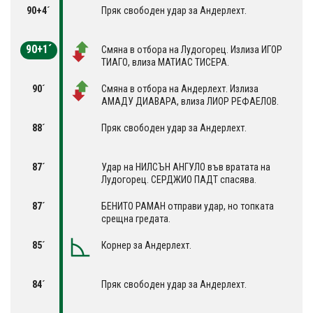
90+4´
Пряк свободен удар за Андерлехт.
90+1´
Смяна в отбора на Лудогорец. Излиза ИГОР
ТИАГО, влиза МАТИАС ТИСЕРА.
90´
Смяна в отбора на Андерлехт. Излиза
АМАДУ ДИАВАРА, влиза ЛИОР РЕФАЕЛОВ.
88´
Пряк свободен удар за Андерлехт.
87´
Удар на НИЛСЪН АНГУЛО във вратата на
Лудогорец. СЕРДЖИО ПАДТ спасява.
87´
БЕНИТО РАМАН отправи удар, но топката
срещна гредата.
85´
Корнер за Андерлехт.
84´
Пряк свободен удар за Андерлехт.