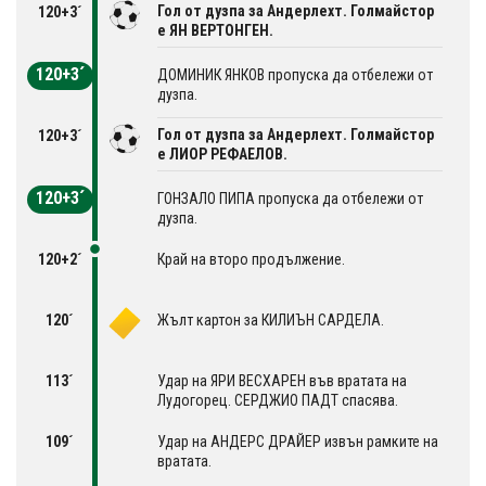
Гол от дузпа за Андерлехт. Голмайстор
120+3´
е ЯН ВЕРТОНГЕН.
120+3´
ДОМИНИК ЯНКОВ пропуска да отбележи от
дузпа.
Гол от дузпа за Андерлехт. Голмайстор
120+3´
е ЛИОР РЕФАЕЛОВ.
120+3´
ГОНЗАЛО ПИПА пропуска да отбележи от
дузпа.
120+2´
Край на второ продължение.
120´
Жълт картон за КИЛИЪН САРДЕЛА.
113´
Удар на ЯРИ ВЕСХАРЕН във вратата на
Лудогорец. СЕРДЖИО ПАДТ спасява.
109´
Удар на АНДЕРС ДРАЙЕР извън рамките на
вратата.