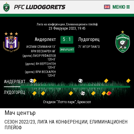
МЕНЮ
НОВИНИ & ГАЛЕРИИ
Лига на конференции, Елиминационен плейоф
23 Февруари 2023, 19:45
LUDOGORETS TV
Андерлехт
5 : 1
Лудогорец
НА ТЕРЕНА
ИСЛАМ СЛИМАНИ 13´
71´ ИГОР ТИАГО
ЗАВЪРШИЛ
ЯРИ ВЕСХАРЕН 68´
(дузпа)
ЛИОР РЕФАЕЛОВ
120+3´
СТАДИОН & БАЗИ
(дузпа)
ЯН ВЕРТОНГЕН
120+3´
(дузпа)
ЯРИ ВЕСХАРЕН
КЛУБ
120+3´
АНДЕРЛЕХТ
ЗА ФЕНОВЕ
ЛУДОГОРЕЦ
Стадион "Лотто парк", Брюксел
Мач център
СЕЗОН 2022/23, ЛИГА НА КОНФЕРЕНЦИИ, ЕЛИМИНАЦИОНЕН
ПЛЕЙОФ