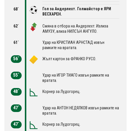
Гол за Андерлехт. Голмайстор е ЯРИ
68´
ВЕСХАРЕН.
62´
Смяна в отбора на Андерлехт. Излиза
АМУЗУ, влиза НИЛСЪН АНГУЛО.
61´
Удар на КРИСТИАН АРНСТАД извън
рамките на вратата.
56´
Жълт картон за ФРАНКО РУСО.
55´
Удар на ИГОР ТИАГО извън рамките на
вратата.
48´
Корнер за Лудогорец.
47´
Удар на АНТОН НЕДЯЛКОВ извън рамките на
вратата.
47´
Корнер за Лудогорец.