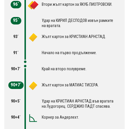
96´
Втори жълт картон за ЯКУБ ПИОТРОВСКИ.
95´
Удар на КИРИЛ ДЕСПОДОВ извън рамките
на вратата.
93´
Жълт картон за КРИСТИАН АРНСТАД.
91´
Начало на първо продължение.
90+7´
Край на второ полувреме.
90+7´
Жълт картон за МАТИАС ТИСЕРА.
90+5´
Удар на КРИСТИАН АРНСТАД във вратата
на Лудогорец. СЕРДЖИО ПАДТ спасява.
90+4´
Корнер за Андерлехт.