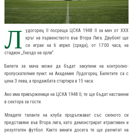
Л
удогорец II посреща ЦСКА 1948 II за мач от XXX
кръг на първенството във Втора Лига. Двубоят ще
се играе на 6 април (сряда), от 17:00 часа, на
стадион „Гнездо на орли“.
Билети за мача може да бъдат закупени на контролно-
пропускателния пункт на Академия Лудогорец. Билетите са с
цена 3 лева, а продажбата стартира в 15 часа.
Ако има привърженици на ЦСКА 1948 II, те ще бъдат настанени
в сектора за гости.
Младите таланти на клуба продължават със силното си
представяне във Втора лига, като демонстрират атрактивен и
резултатен футбол. Както винаги досега те ще разчитат на