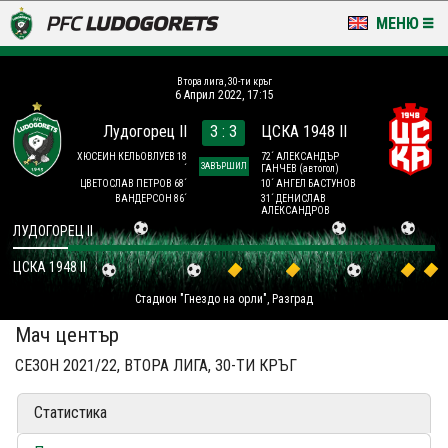
МЕНЮ
НОВИНИ & ГАЛЕРИИ
Втора лига, 30-ти кръг
6 Април 2022, 17:15
LUDOGORETS TV
Лудогорец II
3 : 3
ЦСКА 1948 II
НА ТЕРЕНА
ХЮСЕИН КЕЛЬОВЛУЕВ 18
72´ АЛЕКСАНДЪР
ЗАВЪРШИЛ
´
ГАНЧЕВ
(автогол)
ЦВЕТОСЛАВ ПЕТРОВ 68´
10´ АНГЕЛ БАСТУНОВ
ВАНДЕРСОН 86´
31´ ДЕНИСЛАВ
СТАДИОН & БАЗИ
АЛЕКСАНДРОВ
ЛУДОГОРЕЦ II
КЛУБ
ЦСКА 1948 II
ЗА ФЕНОВЕ
Стадион "Гнездо на орли", Разград
Мач център
СЕЗОН 2021/22, ВТОРА ЛИГА, 30-ТИ КРЪГ
Статистика