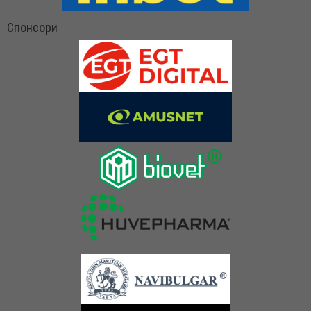
Спонсори