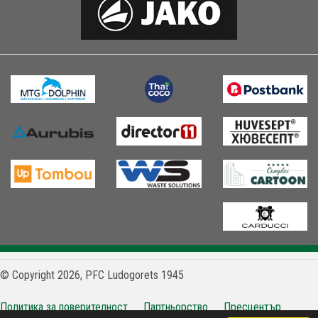
© Copyright 2026, PFC Ludogorets 1945
Политика за поверителност
Партньорство
Пресцентър