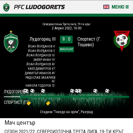
МЕНЮ
НОВИНИ & ГАЛЕРИИ
Североизточна Трета лига, 19-ти кръг
2 Април 2022, 16:00
LUDOGORETS TV
Лудогорец III
9 : 0
Спортист (Г.
Тошево)
НА ТЕРЕНА
ЙОАН ЙОРДАНОВ 4´
ЗАВЪРШИЛ
ЙОАН ЙОРДАНОВ 5´
ЙОАН ЙОРДАНОВ 10´
СТАДИОН & БАЗИ
ЗАФЕР ИНАН 19´
ЙОАН ЙОРДАНОВ 43´
КАЕЛ ДИМИТРОВ 47´
КЛУБ
ДИМИТЪР ИВАНОВ 49´
РАДОСЛАВ ЗАХАРИЕВ
62´
НИКОЛА ТОДОРОВ 72´
ЗА ФЕНОВЕ
ЛУДОГОРЕЦ III
СПОРТИСТ (ГТ)
Стадион "Гнездо на орли", Разград
Мач център
СЕЗОН 2021/22, СЕВЕРОИЗТОЧНА ТРЕТА ЛИГА, 19-ТИ КРЪГ