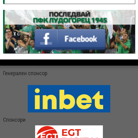
Генерален спонсор
Спонсори