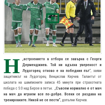
Н
„
астроението в отбора се завърна с Георги
Дерменджиев. Той ни вдъхна увереност и
Лудогорец отново е на победния път
“, заяви
защитникът на Лудогорец Венцислав Керчев. Талантът от
школата на шампионите записа 45 минути при страхотната
победа с 5:0 над Берое в петък. „
Съвсем нормално е от мач
на мач да играем все по-добре. Всеки се раздава на
тренировките. Никой не се пести“
, допълни Керчев.