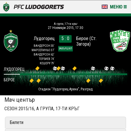
МЕНЮ
НОВИНИ & ГАЛЕРИИ
A група, 17-ти кръг
27 Ноември 2015, 17:30
LUDOGORETS TV
Лудогорец
5 : 0
Берое (Ст.
Загора)
НА ТЕРЕНА
ВАНДЕРСОН 30´
ЗАВЪРШИЛ
МАРСЕЛИНЬО 37´
ВАНДЕРСОН 62´
СТАДИОН & БАЗИ
ТЕРЗИЕВ 74´
КЕШЕРУ 79´
ЛУДОГОРЕЦ
КЛУБ
БЕРОЕ
ЗА ФЕНОВЕ
Стадион "Лудогорец Арена", Разград
Мач център
СЕЗОН 2015/16, A ГРУПА, 17-ТИ КРЪГ
Билети