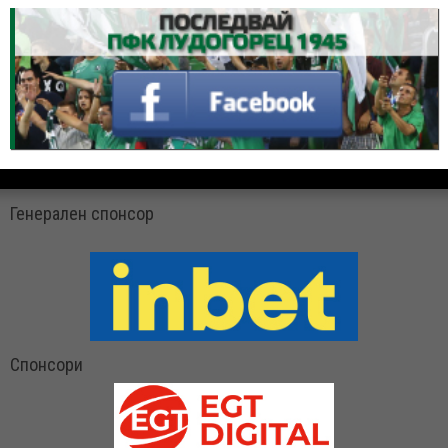
Генерален спонсор
Спонсори