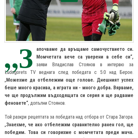
„З
апочваме да връщаме самочуствието си.
Момчетата вече са уверени в себе си“,
заяви Владислав Стоянов в интервю за
Ludogorets TV веднага след победата с 5:0 над Берое.
„
Можехме да отбележим още голове. Днешният успех
беше много красива, а играта ни - много добра. Вярваме,
че ще продължим въдходящата си серия и ще радваме
феновете“
, допълни Стоянов.
Той разкри рецептата за победата над отбора от Стара Загора.
„
Знаехме, че ако отбележим сравнително ранен гол, ще
победим. Това си говорихме с момчетата преди мача.