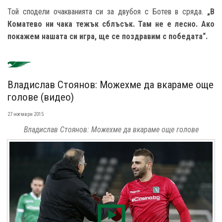
Той сподели очакванията си за двубоя с Ботев в сряда.
„В
Коматево ни чака тежък сблъсък. Там не е лесно. Ако
покажем нашата си игра, ще се поздравим с победата“.
Владислав Стоянов: Можехме да вкараме още
голове (видео)
27 ноември 2015
Владислав Стоянов: Можехме да вкараме още голове