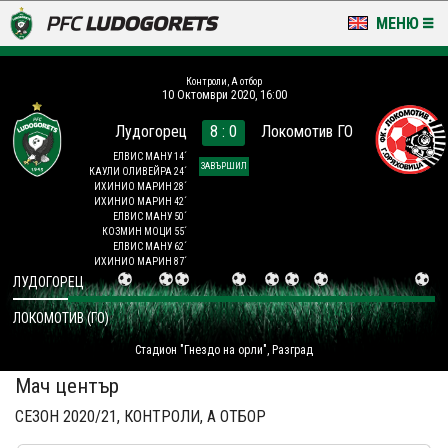
МЕНЮ
НОВИНИ & ГАЛЕРИИ
Контроли, А отбор
10 Октомври 2020, 16:00
LUDOGORETS TV
Лудогорец
8 : 0
Локомотив ГО
НА ТЕРЕНА
ЕЛВИС МАНУ 14´
ЗАВЪРШИЛ
КАУЛИ ОЛИВЕЙРА 24´
ИХИНИО МАРИН 28´
СТАДИОН & БАЗИ
ИХИНИО МАРИН 42´
ЕЛВИС МАНУ 50´
КОЗМИН МОЦИ 55´
КЛУБ
ЕЛВИС МАНУ 62´
ИХИНИО МАРИН 87´
ЛУДОГОРЕЦ
ЗА ФЕНОВЕ
ЛОКОМОТИВ (ГО)
Стадион "Гнездо на орли", Разград
Мач център
СЕЗОН 2020/21, КОНТРОЛИ, А ОТБОР