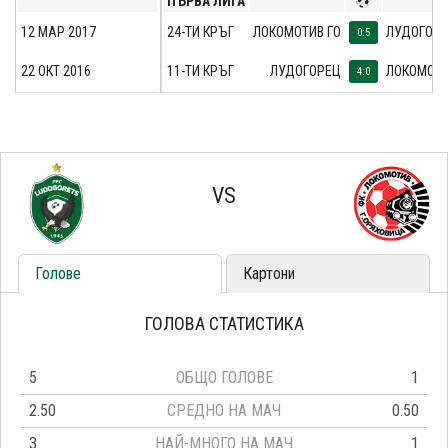
ПЪРВА ЛИГА
12 МАР 2017
24-ТИ КРЪГ
ЛОКОМОТИВ ГО
ЛУДОГОР
0:5
22 ОКТ 2016
11-ТИ КРЪГ
ЛУДОГОРЕЦ
ЛОКОМОТИ
4:0
VS
Голове
Картони
ГОЛОВА СТАТИСТИКА
5
ОБЩО ГОЛОВЕ
1
2.50
СРЕДНО НА МАЧ
0.50
3
НАЙ-МНОГО НА МАЧ
1