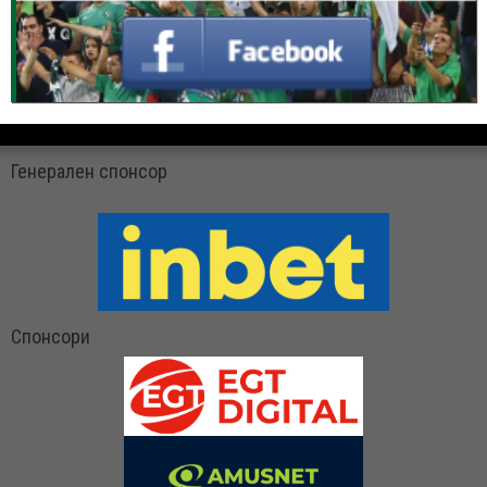
Генерален спонсор
Спонсори