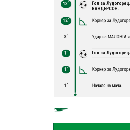
Гол за Лудогорец
13´
ВАНДЕРСОН.
12´
Корнер за Лудогоре
8´
Удар на МАЛОНГА из
Гол за Лудогорец
1´
1´
Корнер за Лудогоре
1´
Начало на мача.