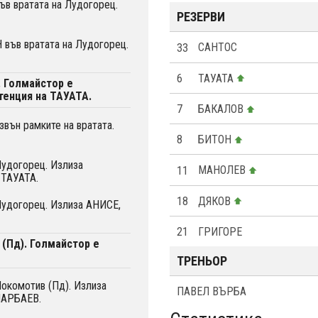
в вратата на Лудогорец.
РЕЗЕРВИ
във вратата на Лудогорец.
33
САНТОС
6
ТАУАТА
. Голмайстор е
енция на ТАУАТА.
7
БАКАЛОВ
вън рамките на вратата.
8
БИТОН
Лудогорец. Излиза
11
МАНОЛЕВ
 ТАУАТА.
18
ДЯКОВ
Лудогорец. Излиза АНИСЕ,
21
ГРИГОРЕ
 (Пд). Голмайстор е
ТРЕНЬОР
Локомотив (Пд). Излиза
ПАВЕЛ ВЪРБА
МАРБАЕВ.