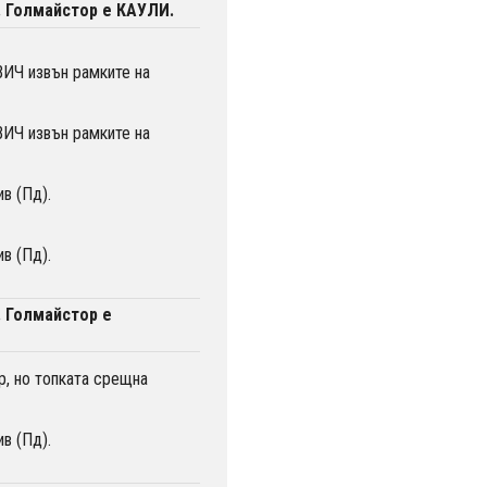
. Голмайстор е КАУЛИ.
Ч извън рамките на
Ч извън рамките на
в (Пд).
в (Пд).
. Голмайстор е
, но топката срещна
в (Пд).