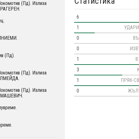
Статистика
Локомотив (Пд). Излиза
АРАГЕРЕН.
6
ц.
1
УДАРИ
0
ВЪ
КИНИЕМИ.
0
ИЗВ
в (Пд).
1
В
3
Локомотив (Пд). Излиза
АЛМЕЙДА.
1
ПРЯК-С
Локомотив (Пд). Излиза
0
ЖЪЛ
ТОМАШЕВИЧ.
лувреме.
време.