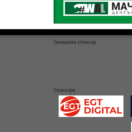
Генерален спонсор
Спонсори