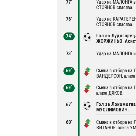
77´
Удар на МАЛОНГА въ
СТОЯНОВ спасява.
76´
Удар на КАРАГЕРЕН 
СТОЯНОВ спасява.
Гол за Лудогорец
74´
ЖОРЖИНЬО. Асист
73´
Удар на МАЛОНГА из
69´
Смяна в отбора на 
ВАНДЕРСОН, влиза
69´
Смяна в отбора на 
влиза ДЯКОВ.
Гол за Локомотив
67´
МУСЛИМОВИЧ.
60´
Смяна в отбора на 
ВИТАНОВ, влиза У