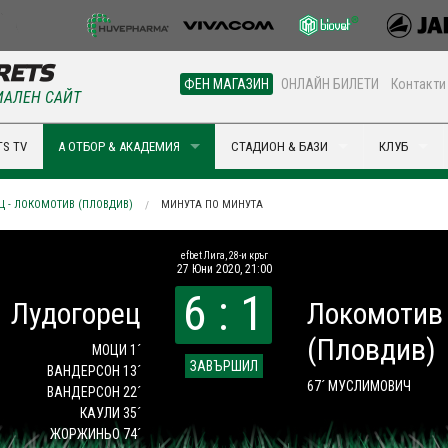
ФЕН МАГАЗИН
ОНЛАЙН БИЛЕТИ
Контакти
АЛЕН САЙТ
S TV
А ОТБОР & АКАДЕМИЯ
СТАДИОН & БАЗИ
КЛУБ
Ц - ЛОКОМОТИВ (ПЛОВДИВ)
МИНУТА ПО МИНУТА
efbet Лига, 28-и кръг
27 Юни 2020, 21:00
6 : 1
Лудогорец
Локомотив
(Пловдив)
МОЦИ 1´
ЗАВЪРШИЛ
ВАНДЕРСОН 13´
67´ МУСЛИМОВИЧ
ВАНДЕРСОН 22´
КАУЛИ 35´
ЖОРЖИНЬО 74´