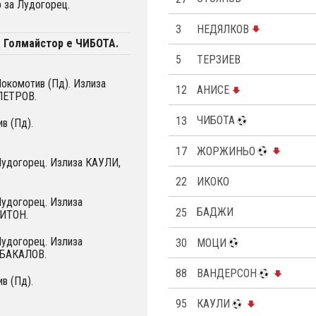
 за Лудогорец.
3
НЕДЯЛКОВ
. Голмайстор е ЧИБОТА.
5
ТЕРЗИЕВ
Локомотив (Пд). Излиза
12
АНИСЕ
ПЕТРОВ.
13
ЧИБОТА
в (Пд).
17
ЖОРЖИНЬО
Лудогорец. Излиза КАУЛИ,
22
ИКОКО
Лудогорец. Излиза
25
БАДЖИ
БИТОН.
Лудогорец. Излиза
30
МОЦИ
 БАКАЛОВ.
88
ВАНДЕРСОН
в (Пд).
95
КАУЛИ