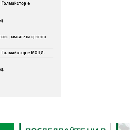
. Голмайстор е
ц.
вън рамките на вратата.
. Голмайстор е МОЦИ.
ц.