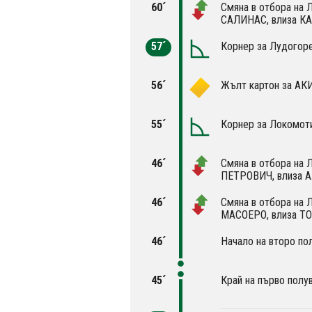
60´
Смяна в отбора на 
САЛИНАС, влиза К
57´
Корнер за Лудогоре
56´
Жълт картон за А
55´
Корнер за Локомоти
46´
Смяна в отбора на 
ПЕТРОВИЧ, влиза 
46´
Смяна в отбора на 
МАСОЕРО, влиза 
46´
Начало на второ по
45´
Край на първо полу