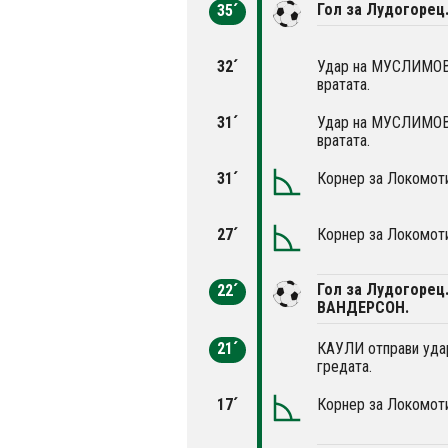
Гол за Лудогорец
35´
32´
Удар на МУСЛИМОВИ
вратата.
31´
Удар на МУСЛИМОВИ
вратата.
31´
Корнер за Локомоти
27´
Корнер за Локомоти
Гол за Лудогорец
22´
ВАНДЕРСОН.
21´
КАУЛИ отправи удар
гредата.
17´
Корнер за Локомоти