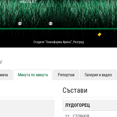
ЧИБОТА 87´
Стадион "Хювефарма Арена", Разград
ЪГ
мача
Минута по минута
Репортаж
Галерия и видео
Състави
ЛУДОГОРЕЦ
27
СТОЯНОВ