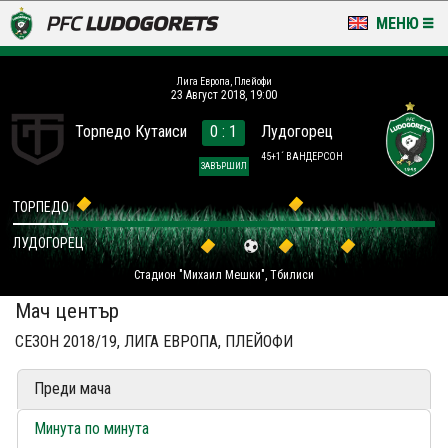
МЕНЮ
НОВИНИ & ГАЛЕРИИ
Лига Европа, Плейофи
23 Август 2018, 19:00
LUDOGORETS TV
Торпедо Кутаиси
0 : 1
Лудогорец
НА ТЕРЕНА
45+1´ ВАНДЕРСОН
ЗАВЪРШИЛ
СТАДИОН & БАЗИ
ТОРПЕДО
ЛУДОГОРЕЦ
КЛУБ
Стадион "Михаил Мешки", Тбилиси
ЗА ФЕНОВЕ
Мач център
СЕЗОН 2018/19, ЛИГА ЕВРОПА, ПЛЕЙОФИ
Преди мача
Минута по минута