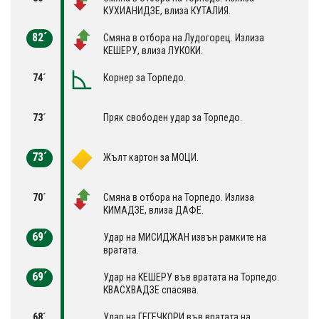
КУХИАНИДЗЕ, влиза КУТАЛИЯ.
82´
Смяна в отбора на Лудогорец. Излиза
КЕШЕРУ, влиза ЛУКОКИ.
74´
Корнер за Торпедо.
73´
Пряк свободен удар за Торпедо.
73´
Жълт картон за МОЦИ.
70´
Смяна в отбора на Торпедо. Излиза
КИМАДЗЕ, влиза ДАФЕ.
69´
Удар на МИСИДЖАН извън рамките на
вратата.
69´
Удар на КЕШЕРУ във вратата на Торпедо.
КВАСХВАДЗЕ спасява.
68´
Удар на ГЕГЕЧКОРИ във вратата на