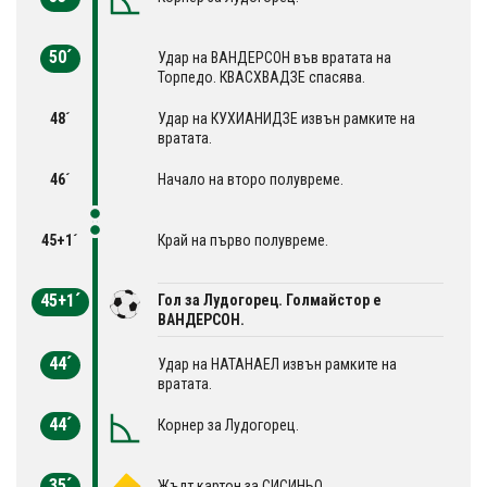
50´
Удар на ВАНДЕРСОН във вратата на
Торпедо. КВАСХВАДЗЕ спасява.
48´
Удар на КУХИАНИДЗЕ извън рамките на
вратата.
46´
Начало на второ полувреме.
45+1´
Край на първо полувреме.
45+1´
Гол за Лудогорец. Голмайстор е
ВАНДЕРСОН.
44´
Удар на НАТАНАЕЛ извън рамките на
вратата.
44´
Корнер за Лудогорец.
35´
Жълт картон за СИСИНЬО.