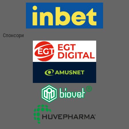
Спонсори