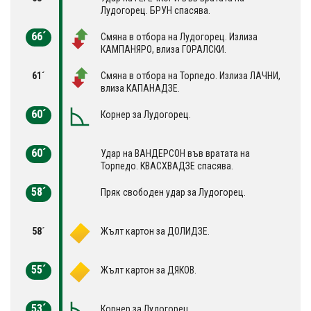
Лудогорец. БРУН спасява.
66´
Смяна в отбора на Лудогорец. Излиза
КАМПАНЯРО, влиза ГОРАЛСКИ.
61´
Смяна в отбора на Торпедо. Излиза ЛАЧНИ,
влиза КАПАНАДЗЕ.
60´
Корнер за Лудогорец.
60´
Удар на ВАНДЕРСОН във вратата на
Торпедо. КВАСХВАДЗЕ спасява.
58´
Пряк свободен удар за Лудогорец.
58´
Жълт картон за ДОЛИДЗЕ.
55´
Жълт картон за ДЯКОВ.
53´
Корнер за Лудогорец.