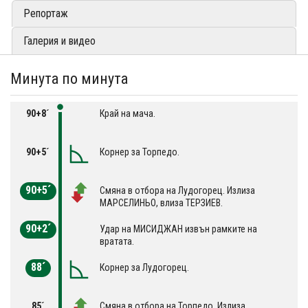
Репортаж
Галерия и видео
Минута по минута
90+8´
Край на мача.
90+5´
Корнер за Торпедо.
90+5´
Смяна в отбора на Лудогорец. Излиза
МАРСЕЛИНЬО, влиза ТЕРЗИЕВ.
90+2´
Удар на МИСИДЖАН извън рамките на
вратата.
88´
Корнер за Лудогорец.
85´
Смяна в отбора на Торпедо. Излиза