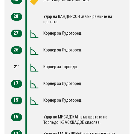
28´
Удар на ВАНДЕРСОН извън рамките на
вратата.
27´
Корнер за Лудогорец.
26´
Корнер за Лудогорец.
21´
Корнер за Торпедо.
17´
Корнер за Лудогорец.
15´
Корнер за Лудогорец.
15´
Удар на МИСИДЖАН във вратата на
Торпедо. КВАСХВАДЗЕ спасява.
13´
Удар на МАРСЕЛИНЬО извън рамките на