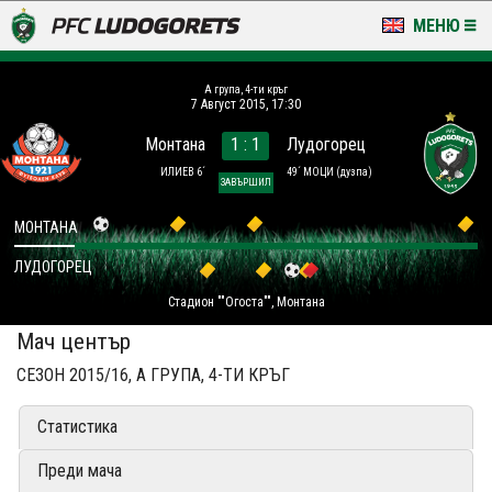
МЕНЮ
НОВИНИ & ГАЛЕРИИ
A група, 4-ти кръг
7 Август 2015, 17:30
LUDOGORETS TV
Монтана
1 : 1
Лудогорец
НА ТЕРЕНА
ИЛИЕВ 6´
49´ МОЦИ
(дузпа)
ЗАВЪРШИЛ
СТАДИОН & БАЗИ
МОНТАНА
ЛУДОГОРЕЦ
КЛУБ
Стадион ""Огоста"", Монтана
ЗА ФЕНОВЕ
Мач център
СЕЗОН 2015/16, A ГРУПА, 4-ТИ КРЪГ
Статистика
Преди мача