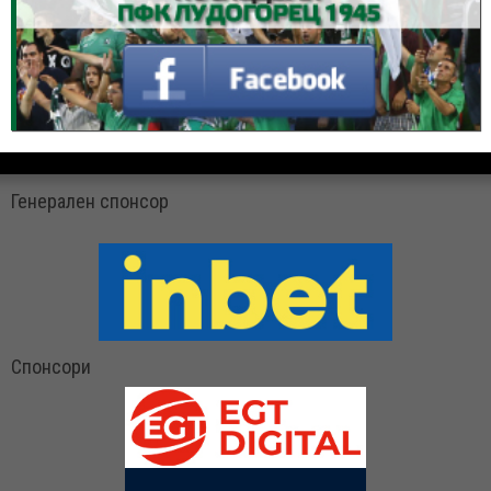
Генерален спонсор
Спонсори