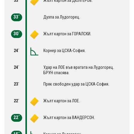
33´
Жълт картон за ДЮЛГЕРОВ.
33´
Дузпа за Лудогорец.
30´
Жълт картон за ГОРАЛСКИ.
24´
Корнер за ЦСКА-София.
24´
Удар на ЛОЕ във вратата на Лудогорец.
БРУН спасява.
23´
Пряк свободен удар за ЦСКА-София.
22´
Жълт картон за ЛОЕ.
22´
Жълт картон за ВАНДЕРСОН.