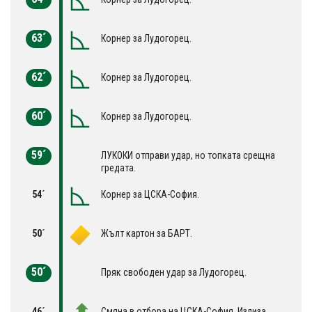
63´
Корнер за Лудогорец.
62´
Корнер за Лудогорец.
60´
Корнер за Лудогорец.
59´
ЛУКОКИ отправи удар, но топката срещна
гредата.
54´
Корнер за ЦСКА-София.
50´
Жълт картон за БАРТ.
50´
Пряк свободен удар за Лудогорец.
46´
Смяна в отбора на ЦСКА-София. Излиза