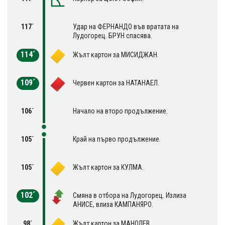
117´
Удар на ФЕРНАНДО във вратата на
Лудогорец. БРУН спасява.
114´
Жълт картон за МИСИДЖАН.
109´
Червен картон за НАТАНАЕЛ.
106´
Начало на второ продължение.
105´
Край на първо продължение.
105´
Жълт картон за КУЛМА.
102´
Смяна в отбора на Лудогорец. Излиза
АНИСЕ, влиза КАМПАНЯРО.
98´
Жълт картон за МАНОЛЕВ.