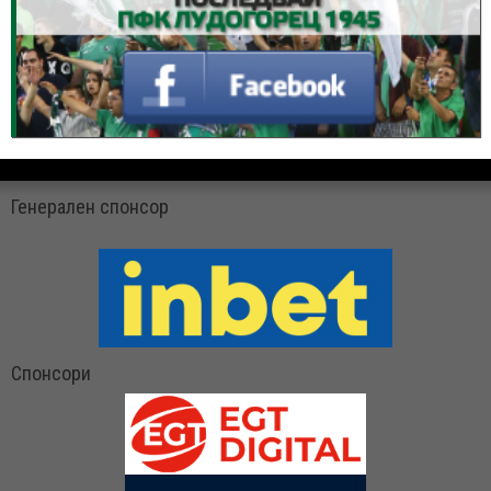
Генерален спонсор
Спонсори