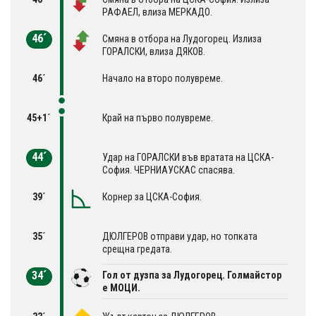
РАФАЕЛ, влиза МЕРКАДО.
46´
Смяна в отбора на Лудогорец. Излиза
ГОРАЛСКИ, влиза ДЯКОВ.
46´
Начало на второ полувреме.
45+1´
Край на първо полувреме.
44´
Удар на ГОРАЛСКИ във вратата на ЦСКА-
София. ЧЕРНИАУСКАС спасява.
39´
Корнер за ЦСКА-София.
35´
ДЮЛГЕРОВ отправи удар, но топката
срещна гредата.
34´
Гол от дузпа за Лудогорец. Голмайстор
е МОЦИ.