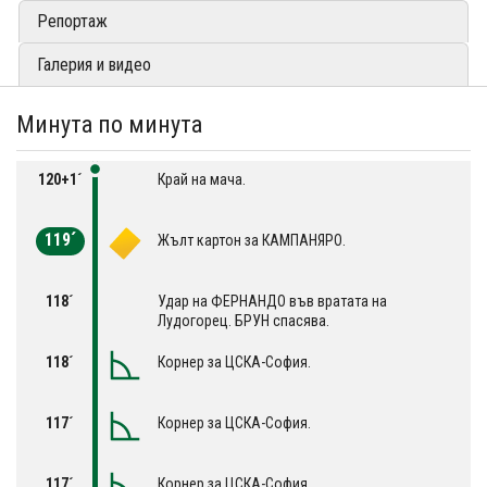
Репортаж
Галерия и видео
Минута по минута
120+1´
Край на мача.
119´
Жълт картон за КАМПАНЯРО.
118´
Удар на ФЕРНАНДО във вратата на
Лудогорец. БРУН спасява.
118´
Корнер за ЦСКА-София.
117´
Корнер за ЦСКА-София.
117´
Корнер за ЦСКА-София.