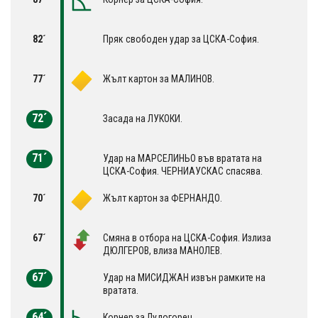
82´
Пряк свободен удар за ЦСКА-София.
77´
Жълт картон за МАЛИНОВ.
72´
Засада на ЛУКОКИ.
71´
Удар на МАРСЕЛИНЬО във вратата на
ЦСКА-София. ЧЕРНИАУСКАС спасява.
70´
Жълт картон за ФЕРНАНДО.
67´
Смяна в отбора на ЦСКА-София. Излиза
ДЮЛГЕРОВ, влиза МАНОЛЕВ.
67´
Удар на МИСИДЖАН извън рамките на
вратата.
64´
Корнер за Лудогорец.