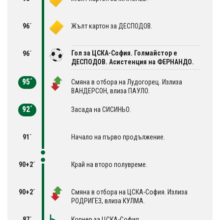
96´
Жълт картон за ДЕСПОДОВ.
Гол за ЦСКА-София. Голмайстор е
96´
ДЕСПОДОВ. Асистенция на ФЕРНАНДО.
95´
Смяна в отбора на Лудогорец. Излиза
ВАНДЕРСОН, влиза ПАУЛО.
92´
Засада на СИСИНЬО.
91´
Начало на първо продължение.
90+2´
Край на второ полувреме.
90+2´
Смяна в отбора на ЦСКА-София. Излиза
РОДРИГЕЗ, влиза КУЛМА.
87´
Корнер за ЦСКА-София.