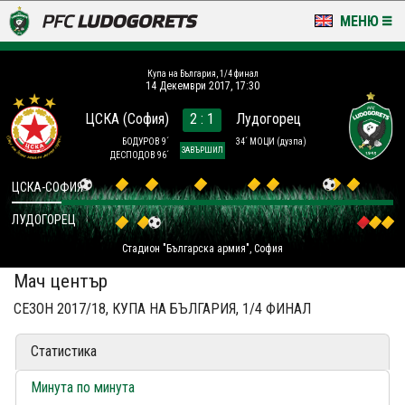
МЕНЮ
НОВИНИ & ГАЛЕРИИ
Купа на България, 1/4 финал
14 Декември 2017, 17:30
LUDOGORETS TV
ЦСКА (София)
2 : 1
Лудогорец
НА ТЕРЕНА
БОДУРОВ 9´
34´ МОЦИ
(дузпа)
ЗАВЪРШИЛ
ДЕСПОДОВ 96´
СТАДИОН & БАЗИ
ЦСКА-СОФИЯ
ЛУДОГОРЕЦ
КЛУБ
Стадион "Българска армия", София
ЗА ФЕНОВЕ
Мач център
СЕЗОН 2017/18, КУПА НА БЪЛГАРИЯ, 1/4 ФИНАЛ
Статистика
Минута по минута