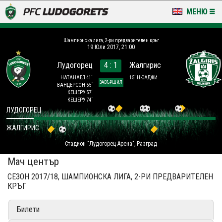
МЕНЮ
НОВИНИ & ГАЛЕРИИ
Шампионска лига, 2-ри предварителен кръг
19 Юли 2017, 21:00
LUDOGORETS TV
Лудогорец
4 : 1
Жалгирис
НА ТЕРЕНА
НАТАНАЕЛ 41´
15´ НЮАДЖИ
ЗАВЪРШИЛ
ВАНДЕРСОН 55´
КЕШЕРУ 57´
СТАДИОН & БАЗИ
КЕШЕРУ 74´
ЛУДОГОРЕЦ
КЛУБ
ЖАЛГИРИС
Стадион "Лудогорец Арена", Разград
ЗА ФЕНОВЕ
Мач център
СЕЗОН 2017/18, ШАМПИОНСКА ЛИГА, 2-РИ ПРЕДВАРИТЕЛЕН
КРЪГ
Билети