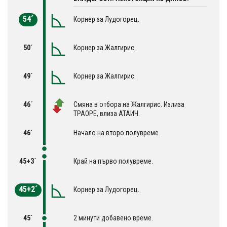
54´
Корнер за Лудогорец.
50´
Корнер за Жалгирис.
49´
Корнер за Жалгирис.
46´
Смяна в отбора на Жалгирис. Излиза
ТРАОРЕ, влиза АТАИЧ.
46´
Начало на второ полувреме.
45+3´
Край на първо полувреме.
45+2´
Корнер за Лудогорец.
45´
2 минути добавено време.