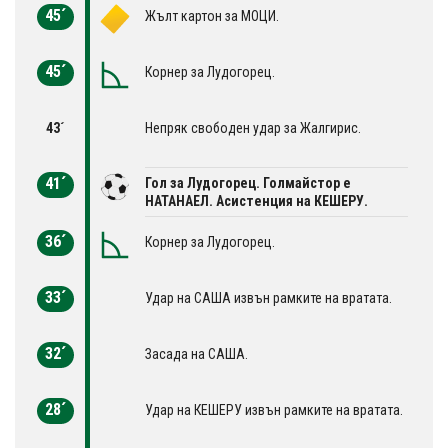
45´
Жълт картон за МОЦИ.
45´
Корнер за Лудогорец.
43´
Непряк свободен удар за Жалгирис.
41´
Гол за Лудогорец. Голмайстор е
НАТАНАЕЛ. Асистенция на КЕШЕРУ.
36´
Корнер за Лудогорец.
33´
Удар на САША извън рамките на вратата.
32´
Засада на САША.
28´
Удар на КЕШЕРУ извън рамките на вратата.