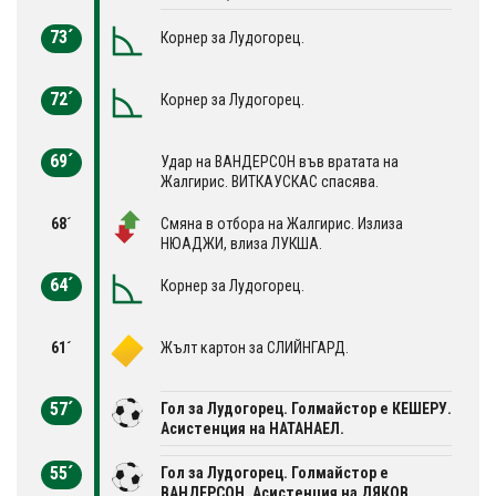
73´
Корнер за Лудогорец.
72´
Корнер за Лудогорец.
69´
Удар на ВАНДЕРСОН във вратата на
Жалгирис. ВИТКАУСКАС спасява.
68´
Смяна в отбора на Жалгирис. Излиза
НЮАДЖИ, влиза ЛУКША.
64´
Корнер за Лудогорец.
61´
Жълт картон за СЛИЙНГАРД.
57´
Гол за Лудогорец. Голмайстор е КЕШЕРУ.
Асистенция на НАТАНАЕЛ.
55´
Гол за Лудогорец. Голмайстор е
ВАНДЕРСОН. Асистенция на ДЯКОВ.