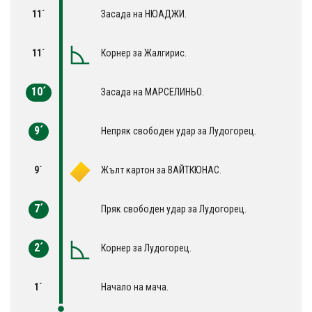
11´
Засада на НЮАДЖИ.
11´
Корнер за Жалгирис.
10´
Засада на МАРСЕЛИНЬО.
9´
Непряк свободен удар за Лудогорец.
9´
Жълт картон за ВАЙТКЮНАС.
7´
Пряк свободен удар за Лудогорец.
2´
Корнер за Лудогорец.
1´
Начало на мача.