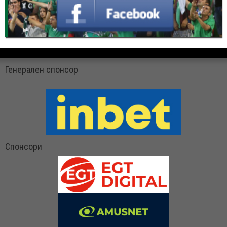
Генерален спонсор
Спонсори