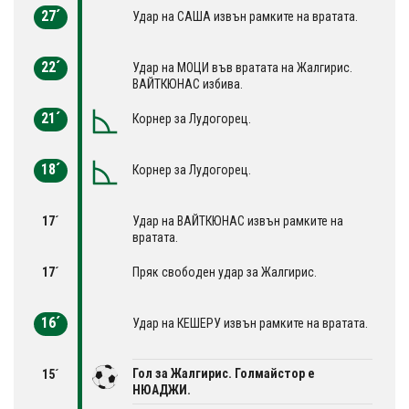
27´
Удар на САША извън рамките на вратата.
22´
Удар на МОЦИ във вратата на Жалгирис.
ВАЙТКЮНАС избива.
21´
Корнер за Лудогорец.
18´
Корнер за Лудогорец.
17´
Удар на ВАЙТКЮНАС извън рамките на
вратата.
17´
Пряк свободен удар за Жалгирис.
16´
Удар на КЕШЕРУ извън рамките на вратата.
Гол за Жалгирис. Голмайстор е
15´
НЮАДЖИ.