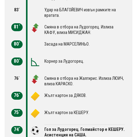
83´
Удар на БЛАГОЙЕВИЧ извън рамките на
вратата.
81´
Смяна в отбора на Лудогорец. Излиза
КАФУ, влиза МИСИДЖАН.
80´
Засада на МАРСЕЛИНЬО.
80´
Корнер за Лудогорец.
76´
Смяна в отбора на Жалгирис. Излиза ЛЮИЧ,
влиза КАРАСКО.
76´
Жълт картон за ДЯКОВ.
75´
Жълт картон за КЕШЕРУ.
74´
Гол за Лудогорец. Голмайстор е КЕШЕРУ.
Асистенция на САША.