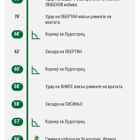
ЛЮБЕНОВ избива.
70´
Удар на ОБЕРТАН извън рамките на
вратата.
68´
Корнер за Лудогорец.
62´
Засада на ОБЕРТАН.
60´
Корнер за Лудогорец.
58´
Удар на АНИСЕ извън рамките на вратата.
58´
Засада на СИСИНЬО.
57´
Корнер за Лудогорец.
56´
Смяна в отбора на Лудогорец. Излиза