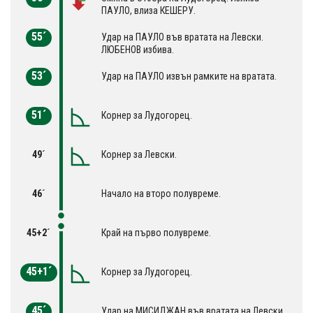
ПАУЛО, влиза КЕШЕРУ.
55´
Удар на ПАУЛО във вратата на Левски.
ЛЮБЕНОВ избива.
53´
Удар на ПАУЛО извън рамките на вратата.
51´
Корнер за Лудогорец.
49´
Корнер за Левски.
46´
Начало на второ полувреме.
45+2´
Край на първо полувреме.
45+1´
Корнер за Лудогорец.
45´
Удар на МИСИДЖАН във вратата на Левски.