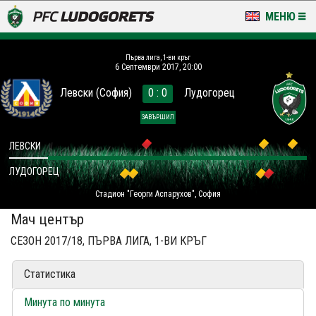
МЕНЮ
НОВИНИ & ГАЛЕРИИ
Първа лига, 1-ви кръг
6 Септември 2017, 20:00
LUDOGORETS TV
Левски (София)
0 : 0
Лудогорец
НА ТЕРЕНА
ЗАВЪРШИЛ
СТАДИОН & БАЗИ
ЛЕВСКИ
ЛУДОГОРЕЦ
КЛУБ
Стадион "Георги Аспарухов", София
ЗА ФЕНОВЕ
Мач център
СЕЗОН 2017/18, ПЪРВА ЛИГА, 1-ВИ КРЪГ
Статистика
Минута по минута