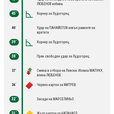
ЛЮБЕНОВ избива.
45´
Корнер за Лудогорец.
40´
Удар на ПАНАЙОТОВ извън рамките на
вратата.
39´
Корнер за Лудогорец.
38´
Пряк свободен удар за Лудогорец.
37´
Смяна в отбора на Левски. Излиза МАПУКУ,
влиза ЛЮБЕНОВ.
36´
Червен картон за МИТРЕВ.
32´
Засада на МАРСЕЛИНЬО.
31´
Жълт картон за НАТАНАЕЛ.