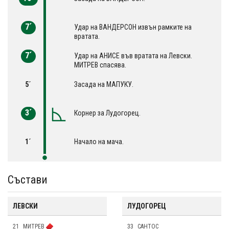
7´
Удар на ВАНДЕРСОН извън рамките на
вратата.
7´
Удар на АНИСЕ във вратата на Левски.
МИТРЕВ спасява.
5´
Засада на МАПУКУ.
3´
Корнер за Лудогорец.
1´
Начало на мача.
Състави
ЛЕВСКИ
ЛУДОГОРЕЦ
21
МИТРЕВ
33
САНТОС