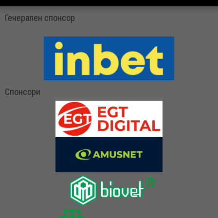
Генерален спонсор
Спонсори