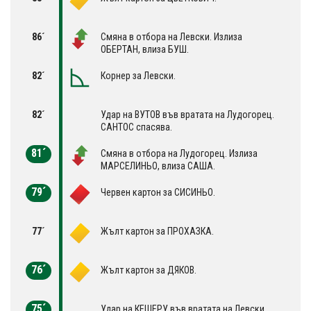
86´
Смяна в отбора на Левски. Излиза
ОБЕРТАН, влиза БУШ.
82´
Корнер за Левски.
82´
Удар на ВУТОВ във вратата на Лудогорец.
САНТОС спасява.
81´
Смяна в отбора на Лудогорец. Излиза
МАРСЕЛИНЬО, влиза САША.
79´
Червен картон за СИСИНЬО.
77´
Жълт картон за ПРОХАЗКА.
76´
Жълт картон за ДЯКОВ.
75´
Удар на КЕШЕРУ във вратата на Левски.