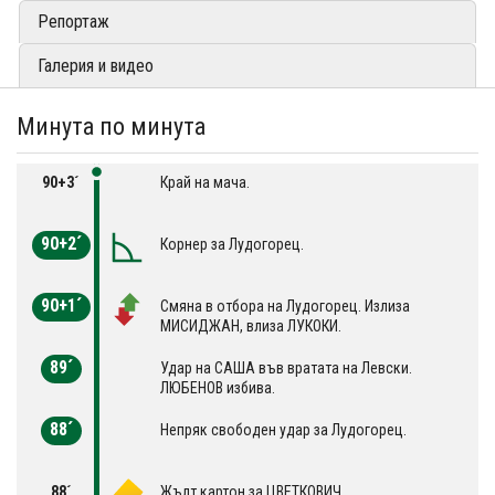
Репортаж
Галерия и видео
Минута по минута
90+3´
Край на мача.
90+2´
Корнер за Лудогорец.
90+1´
Смяна в отбора на Лудогорец. Излиза
МИСИДЖАН, влиза ЛУКОКИ.
89´
Удар на САША във вратата на Левски.
ЛЮБЕНОВ избива.
88´
Непряк свободен удар за Лудогорец.
88´
Жълт картон за ЦВЕТКОВИЧ.