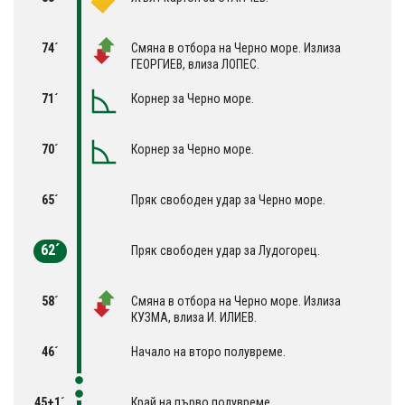
74´
Смяна в отбора на Черно море. Излиза
ГЕОРГИЕВ, влиза ЛОПЕС.
71´
Корнер за Черно море.
70´
Корнер за Черно море.
65´
Пряк свободен удар за Черно море.
62´
Пряк свободен удар за Лудогорец.
58´
Смяна в отбора на Черно море. Излиза
КУЗМА, влиза И. ИЛИЕВ.
46´
Начало на второ полувреме.
45+1´
Край на първо полувреме.