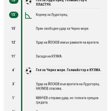
16´
ПЛАСТУН.
15´
Корнер за Лудогорец.
15´
Пряк свободен удар за Черно море.
12´
Удар на ЙОСКОВ извън рамките на вратата.
11´
Засада на КУЗМА.
Гол за Черно море. Голмайстор е КУЗМА.
4´
3´
Удар на ЙОСКОВ във вратата на Лудогорец.
НАУМОВ спасява.
1´
МИНЧЕВ отправи удар, но топката срещна
гредата.