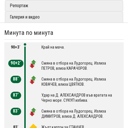
Репортаж
Галерия и видео
Минута по минута
90+3´
Край на мача.
90+2´
Смяна в отбора на Лудогорец. Излиза
ПЕТРОВ, влиза КАРАЧОРОВ.
88´
Смяна в отбора на Лудогорец. Излиза
КОВАЧЕВ, влиза ЦВЯТКОВ.
87´
Удар на Д. АЛЕКСАНДРОВ във вратата на
Черно море. СУКУП избива.
83´
Смяна в отбора на Лудогорец. Излиза
ДИМИТРОВ, влиза Д. АЛЕКСАНДРОВ.
83´
Жълт картон за СТАНЧЕВ.