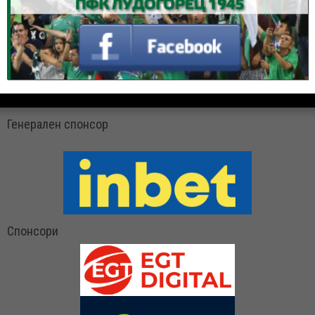
Генерален спонсор
Спонсори