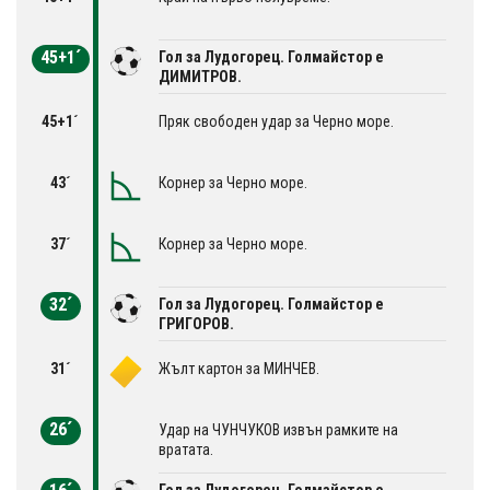
45+1´
Гол за Лудогорец. Голмайстор е
ДИМИТРОВ.
45+1´
Пряк свободен удар за Черно море.
43´
Корнер за Черно море.
37´
Корнер за Черно море.
32´
Гол за Лудогорец. Голмайстор е
ГРИГОРОВ.
31´
Жълт картон за МИНЧЕВ.
26´
Удар на ЧУНЧУКОВ извън рамките на
вратата.
Гол за Лудогорец. Голмайстор е