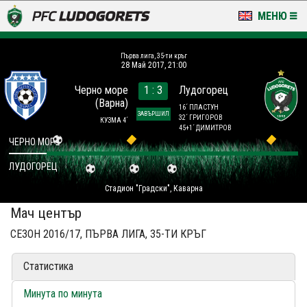
МЕНЮ
НОВИНИ & ГАЛЕРИИ
Първа лига, 35-ти кръг
28 Май 2017, 21:00
LUDOGORETS TV
Черно море
1 : 3
Лудогорец
(Варна)
НА ТЕРЕНА
16´ ПЛАСТУН
ЗАВЪРШИЛ
32´ ГРИГОРОВ
КУЗМА 4´
45+1´ ДИМИТРОВ
СТАДИОН & БАЗИ
ЧЕРНО МОРЕ
ЛУДОГОРЕЦ
КЛУБ
Стадион "Градски", Каварна
ЗА ФЕНОВЕ
Мач център
СЕЗОН 2016/17, ПЪРВА ЛИГА, 35-ТИ КРЪГ
Статистика
Минута по минута