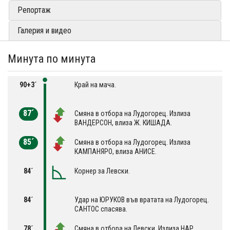
Репортаж
Галерия и видео
Минута по минута
90+3´
Край на мача.
87´
Смяна в отбора на Лудогорец. Излиза
ВАНДЕРСОН, влиза Ж. КИШАДА.
85´
Смяна в отбора на Лудогорец. Излиза
КАМПАНЯРО, влиза АНИСЕ.
84´
Корнер за Левски.
84´
Удар на ЮРУКОВ във вратата на Лудогорец.
САНТОС спасява.
78´
Смяна в отбора на Левски. Излиза НАР,