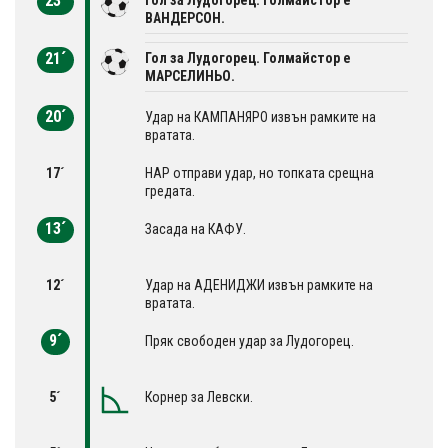
23´
ВАНДЕРСОН.
21´
Гол за Лудогорец. Голмайстор е
МАРСЕЛИНЬО.
20´
Удар на КАМПАНЯРО извън рамките на
вратата.
17´
НАР отправи удар, но топката срещна
гредата.
13´
Засада на КАФУ.
12´
Удар на АДЕНИДЖИ извън рамките на
вратата.
9´
Пряк свободен удар за Лудогорец.
5´
Корнер за Левски.