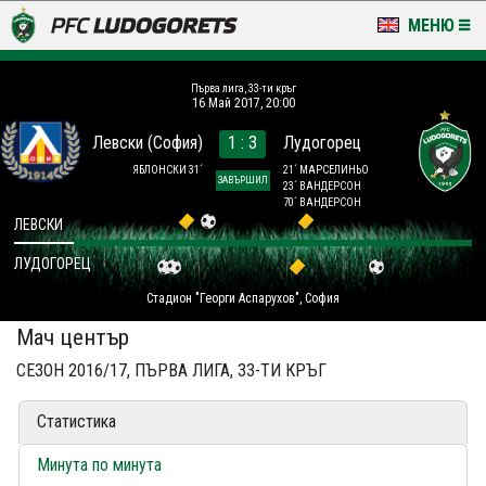
МЕНЮ
НОВИНИ & ГАЛЕРИИ
Първа лига, 33-ти кръг
16 Май 2017, 20:00
LUDOGORETS TV
Левски (София)
1 : 3
Лудогорец
НА ТЕРЕНА
ЯБЛОНСКИ 31´
21´ МАРСЕЛИНЬО
ЗАВЪРШИЛ
23´ ВАНДЕРСОН
70´ ВАНДЕРСОН
СТАДИОН & БАЗИ
ЛЕВСКИ
ЛУДОГОРЕЦ
КЛУБ
Стадион "Георги Аспарухов", София
ЗА ФЕНОВЕ
Мач център
СЕЗОН 2016/17, ПЪРВА ЛИГА, 33-ТИ КРЪГ
Статистика
Минута по минута