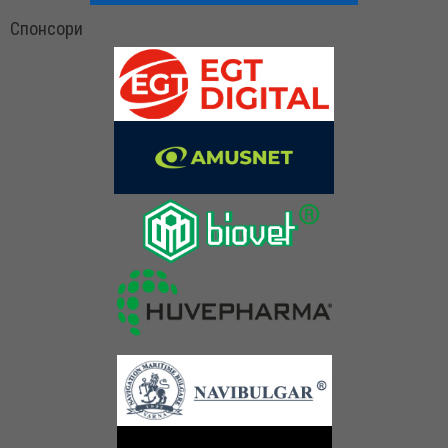
Спонсори