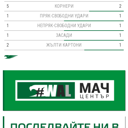
5
КОРНЕРИ
2
1
ПРЯК-СВОБОДНИ УДАРИ
1
1
НЕПРЯК-СВОБОДНИ УДАРИ
1
1
ЗАСАДИ
1
2
ЖЪЛТИ КАРТОНИ
1