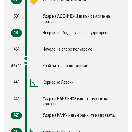
50´
Удар на АДЕНИДЖИ извън рамките на
вратата.
48´
Непряк свободен удар за Лудогорец.
46´
Начало на второ полувреме.
45+1´
Край на първо полувреме.
44´
Корнер за Левски.
44´
Удар на НАЙДЕНОВ извън рамките на
вратата.
42´
Удар на КАФУ извън рамките на вратата.
41´
Корнер за Лудогорец.