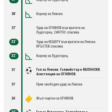
38´
Корнер за Левски.
37´
Удар на ОГНЯНОВ във вратата на
Лудогорец. САНТОС спасява.
33´
Удар на КЕШЕРУ във вратата на Левски.
КРЪСТЕВ спасява.
32´
Корнер за Лудогорец.
Гол за Левски. Голмайстор е ЯБЛОНСКИ.
31´
Асистенция на ОГНЯНОВ.
31´
Пряк свободен удар за Левски.
26´
Жълт картон за ОГНЯНОВ.
Гол за Лудогорец. Голмайстор е