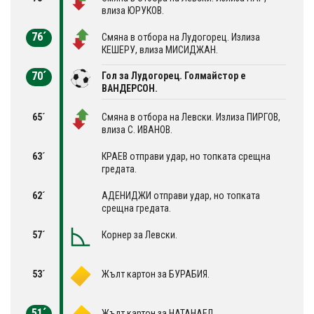
влиза ЮРУКОВ.
76´
Смяна в отбора на Лудогорец. Излиза
КЕШЕРУ, влиза МИСИДЖАН.
70´
Гол за Лудогорец. Голмайстор е
ВАНДЕРСОН.
65´
Смяна в отбора на Левски. Излиза ПИРГОВ,
влиза С. ИВАНОВ.
63´
КРАЕВ отправи удар, но топката срещна
гредата.
62´
АДЕНИДЖИ отправи удар, но топката
срещна гредата.
57´
Корнер за Левски.
53´
Жълт картон за БУРАБИЯ.
51´
Жълт картон за НАТАНАЕЛ.