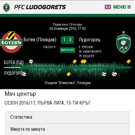
МЕНЮ
НОВИНИ & ГАЛЕРИИ
Първа лига, 15-ти кръг
26 Ноември 2016, 17:30
LUDOGORETS TV
Ботев (Пловдив)
1 : 3
Лудогорец
НА ТЕРЕНА
ПАОЛО 9´
3´ ЛУКОКИ
ЗАВЪРШИЛ
70´ КАМПАНЯРО
79´ КЕШЕРУ
СТАДИОН & БАЗИ
БОТЕВ (ПД)
ЛУДОГОРЕЦ
КЛУБ
Стадион "Коматево", Пловдив
ЗА ФЕНОВЕ
Мач център
СЕЗОН 2016/17, ПЪРВА ЛИГА, 15-ТИ КРЪГ
Статистика
Минута по минута