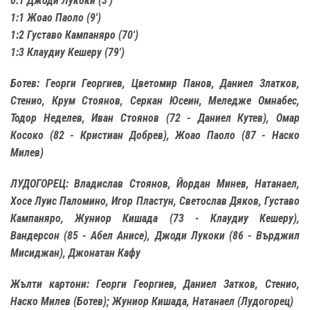
0:1 Джоди Лукоки (3')
1:1 Жоао Паоло (9')
1:2 Густаво Кампаняро (70')
1:3 Клаудиу Кешеру (79')
Ботев: Георги Георгиев, Цветомир Панов, Даниел Златков,
Стенио, Крум Стоянов, Серкан Юсеин, Меледже Омнабес,
Тодор Неделев, Иван Стоянов (72 - Даниел Кутев), Омар
Косоко (82 - Кристиан Добрев), Жоао Паоло (87 - Наско
Милев)
ЛУДОГОРЕЦ: Владислав Стоянов, Йордан Минев, Натанаел,
Хосе Луис Паломино, Игор Пластун, Светослав Дяков, Густаво
Кампаняро, Жуниор Кишада (73 - Клаудиу Кешеру),
Вандерсон (85 - Абел Анисе), Джоди Лукоки (86 - Върджил
Мисиджан), Джонатан Кафу
Жълти картони: Георги Георгиев, Даниел Затков, Стенио,
Наско Милев (Ботев); Жуниор Кишада, Натанаел (Лудогорец)