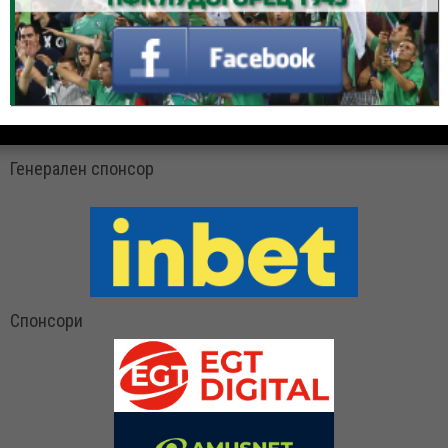
Генерален спонсор
Спонсори