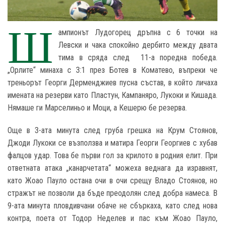
Ш
ампионът Лудогорец дръпна с 6 точки на
Левски и чака спокойно дербито между двата
тима в сряда след 11-а поредна победа.
„Орлите“ минаха с 3:1 през Ботев в Коматево, въпреки че
треньорът Георги Дерменджиев пусна състав, в който личаха
имената на резерви като Пластун, Кампаняро, Лукоки и Кишада.
Нямаше ги Марселиньо и Моци, а Кешерю бе резерва.
Още в 3-ата минута след груба грешка на Крум Стоянов,
Джоди Лукоки се възползва и матира Георги Георгиев с хубав
фалцов удар. Това бе първи гол за крилото в родния елит. При
ответната атака „канарчетата“ можеха веднага да изравнят,
като Жоао Пауло остана очи в очи срещу Владо Стоянов, но
стражът не позволи да бъде преодолян след добра намеса. В
9-ата минута пловдивчани обаче не сбъркаха, като след нова
контра, поета от Тодор Неделев и пас към Жоао Пауло,