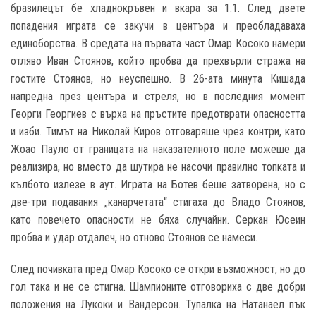
бразилецът бе хладнокръвен и вкара за 1:1. След двете
попадения играта се закучи в центъра и преобладаваха
единоборства. В средата на първата част Омар Косоко намери
отляво Иван Стоянов, който пробва да прехвърли стража на
гостите Стоянов, но неуспешно. В 26-ата минута Кишада
напредна през центъра и стреля, но в последния момент
Георги Георгиев с върха на пръстите предотврати опасността
и изби. Тимът на Николай Киров отговаряше чрез контри, като
Жоао Пауло от границата на наказателното поле можеше да
реализира, но вместо да шутира не насочи правилно топката и
кълбото излезе в аут. Играта на Ботев беше затворена, но с
две-три подавания „канарчетата“ стигаха до Владо Стоянов,
като повечето опасности не бяха случайни. Серкан Юсеин
пробва и удар отдалеч, но отново Стоянов се намеси.
След почивката пред Омар Косоко се откри възможност, но до
гол така и не се стигна. Шампионите отговориха с две добри
положения на Лукоки и Вандерсон. Тупалка на Натанаел пък