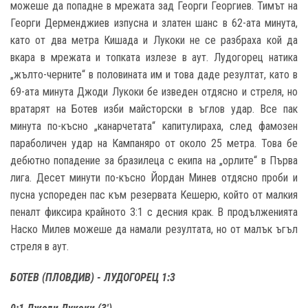
можеше да попадне в мрежата зад Георги Георгиев. Тимът на
Георги Дерменджиев изпусна и златен шанс в 62-ата минута,
като от два метра Кишада и Лукоки не се разбраха кой да
вкара в мрежата и топката излезе в аут. Лудогорец натика
„жълто-черните“ в половината им и това даде резултат, като в
69-ата минута Джоди Лукоки бе изведен отдясно и стреля, но
вратарят на Ботев изби майсторски в ъглов удар. Все пак
минута по-късно „канарчетата“ капитулираха, след фамозен
параболичен удар на Кампаняро от около 25 метра. Това бе
дебютно попадение за бразилеца с екипа на „орлите“ в Първа
лига. Десет минути по-късно Йордан Минев отдясно проби и
пусна успореден пас към резервата Кешерю, който от малкия
пеналт фиксира крайното 3:1 с десния крак. В продълженията
Наско Милев можеше да намали резултата, но от малък ъгъл
стреля в аут.
БОТЕВ (ПЛОВДИВ) - ЛУДОГОРЕЦ 1:3