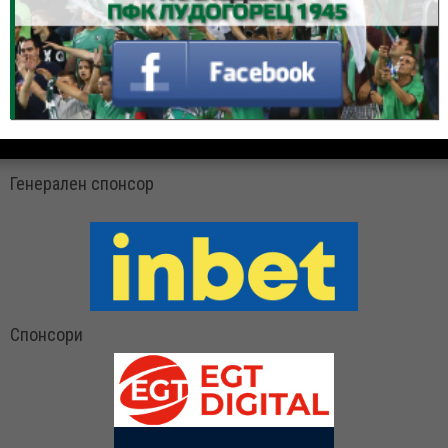
Генерален спонсор
Спонсори