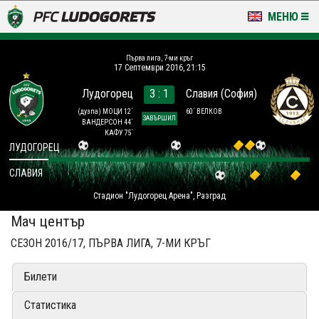
МЕНЮ
НОВИНИ & ГАЛЕРИИ
Първа лига, 7-ми кръг
17 Септември 2016, 21:15
LUDOGORETS TV
Лудогорец
3 : 1
Славия (София)
НА ТЕРЕНА
(дузпа)
МОЦИ 12´
60´ ВЕЛКОВ
ЗАВЪРШИЛ
ВАНДЕРСОН 44´
КАФУ 75´
СТАДИОН & БАЗИ
ЛУДОГОРЕЦ
СЛАВИЯ
КЛУБ
Стадион "Лудогорец Арена", Разград
ЗА ФЕНОВЕ
Мач център
СЕЗОН 2016/17, ПЪРВА ЛИГА, 7-МИ КРЪГ
Билети
Статистика