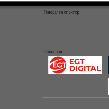
Генерален спонсор
Спонсори