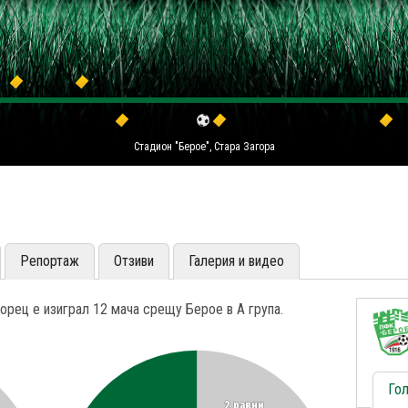
Стадион "Берое", Стара Загора
Репортаж
Отзиви
Галерия и видео
орец е изиграл 12 мача срещу Берое в A група.
Го
2 равни