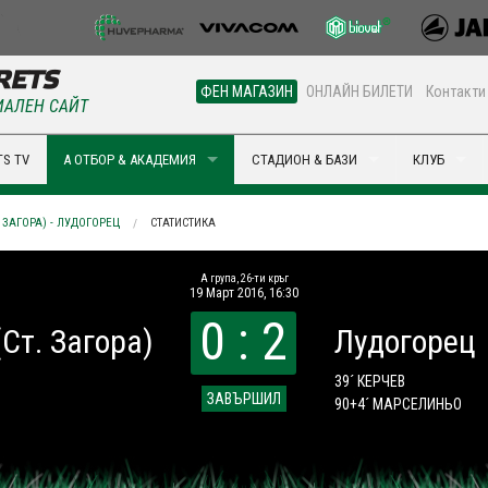
ФЕН МАГАЗИН
ОНЛАЙН БИЛЕТИ
Контакти
АЛЕН САЙТ
S TV
А ОТБОР & АКАДЕМИЯ
СТАДИОН & БАЗИ
КЛУБ
. ЗАГОРА) - ЛУДОГОРЕЦ
СТАТИСТИКА
A група, 26-ти кръг
19 Март 2016, 16:30
0 : 2
(Ст. Загора)
Лудогорец
39´ КЕРЧЕВ
ЗАВЪРШИЛ
90+4´ МАРСЕЛИНЬО