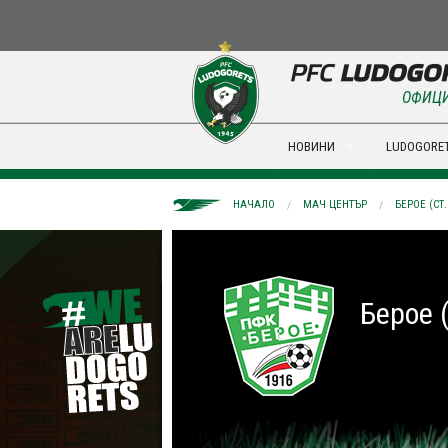
ОФИЦИ
НОВИНИ
LUDOGORET
НАЧАЛО
МАЧ ЦЕНТЪР
БЕРОЕ (СТ
Берое 