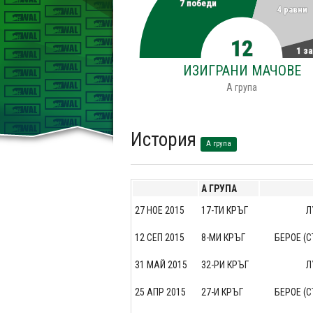
7 победи
4 равни
12
1 з
ИЗИГРАНИ МАЧОВЕ
A група
История
A група
A ГРУПА
27 НОЕ 2015
17-ТИ КРЪГ
Л
12 СЕП 2015
8-МИ КРЪГ
БЕРОЕ (С
31 МАЙ 2015
32-РИ КРЪГ
Л
25 АПР 2015
27-И КРЪГ
БЕРОЕ (С