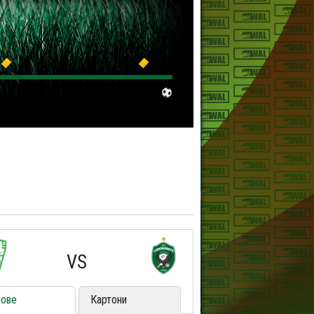
VS
лове
Картони