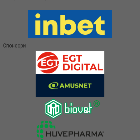
Спонсори