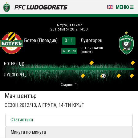
МЕНЮ
НОВИНИ & ГАЛЕРИИ
A група, 14-ти кръг
28 Ноември 2012, 14:30
LUDOGORETS TV
Ботев (Пловдив)
0 : 1
Лудогорец
НА ТЕРЕНА
69´ ГРЪНЧАРОВ
ЗАВЪРШИЛ
(автогол)
СТАДИОН & БАЗИ
БОТЕВ (ПД)
ЛУДОГОРЕЦ
КЛУБ
Стадион "",
ЗА ФЕНОВЕ
Мач център
СЕЗОН 2012/13, A ГРУПА, 14-ТИ КРЪГ
Статистика
Минута по минута