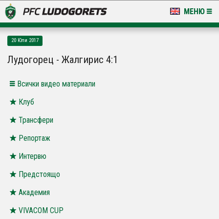
МЕНЮ
НОВИНИ & ГАЛЕРИИ
20 Юли 2017
LUDOGORETS TV
Лудогорец - Жалгирис 4:1
НА ТЕРЕНА
Всички видео материали
СТАДИОН & БАЗИ
Клуб
Трансфери
КЛУБ
Репортаж
ЗА ФЕНОВЕ
Интервю
Предстоящо
Академия
VIVACOM CUP