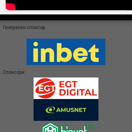
Генерален спонсор
Спонсори