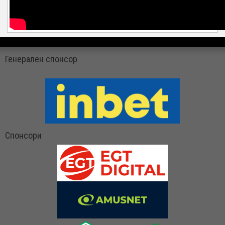
Генерален спонсор
Спонсори