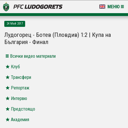
МЕНЮ
НОВИНИ & ГАЛЕРИИ
24 Май 2017
LUDOGORETS TV
Лудогорец - Ботев (Пловдив) 1:2 | Купа на
България - Финал
НА ТЕРЕНА
Всички видео материали
СТАДИОН & БАЗИ
Клуб
КЛУБ
Трансфери
ЗА ФЕНОВЕ
Репортаж
Интервю
Предстоящо
Академия