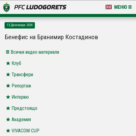
МЕНЮ
НОВИНИ & ГАЛЕРИИ
13 Декември 2024
LUDOGORETS TV
Бенефис на Бранимир Костадинов
НА ТЕРЕНА
Всички видео материали
СТАДИОН & БАЗИ
Клуб
Трансфери
КЛУБ
Репортаж
ЗА ФЕНОВЕ
Интервю
Предстоящо
Академия
VIVACOM CUP