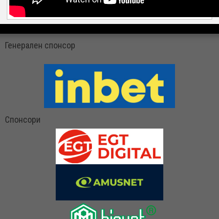
Генерален спонсор
Спонсори