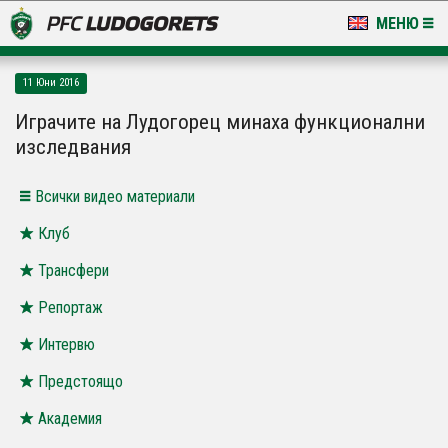
МЕНЮ
НОВИНИ & ГАЛЕРИИ
11 Юни 2016
LUDOGORETS TV
Играчите на Лудогорец минаха функционални
изследвания
НА ТЕРЕНА
Всички видео материали
СТАДИОН & БАЗИ
Клуб
КЛУБ
Трансфери
ЗА ФЕНОВЕ
Репортаж
Интервю
Предстоящо
Академия