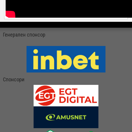
Генерален спонсор
Спонсори