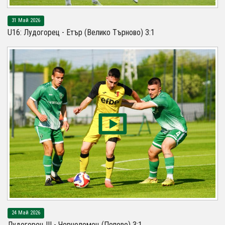
31 Май 2026
U16: Лудогорец - Етър (Велико Търново) 3:1
24 Май 2026
Лудогорец III - Черноломец (Попово) 3:1