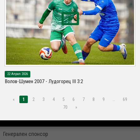
22 Април 2026
Волов-Шумен 2007 - Лудогорец III 3:2
«
1
2
3
4
5
6
7
8
9
…
69
70
»
Генерален спонсор