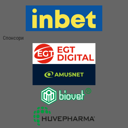
Спонсори