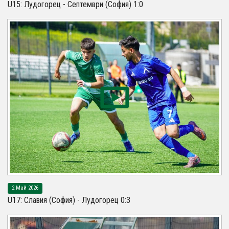
U15: Лудогорец - Септември (София) 1:0
2 Май 2026
U17: Славия (София) - Лудогорец 0:3