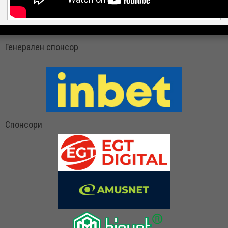
Генерален спонсор
Спонсори