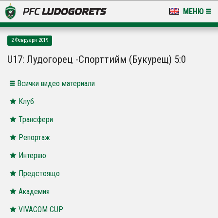
МЕНЮ
НОВИНИ & ГАЛЕРИИ
2 Февруари 2019
LUDOGORETS TV
U17: Лудогорец -Спорттийм (Букурещ) 5:0
НА ТЕРЕНА
Всички видео материали
СТАДИОН & БАЗИ
Клуб
Трансфери
КЛУБ
Репортаж
ЗА ФЕНОВЕ
Интервю
Предстоящо
Академия
VIVACOM CUP