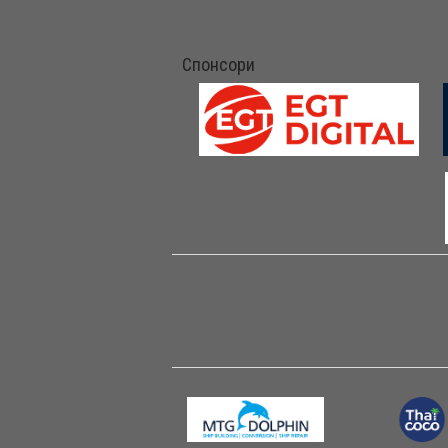
Спонсори