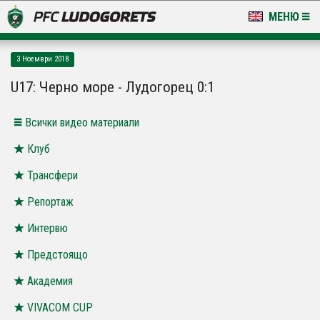
МЕНЮ
НОВИНИ & ГАЛЕРИИ
3 Ноември 2018
LUDOGORETS TV
U17: Черно море - Лудогорец 0:1
НА ТЕРЕНА
Всички видео материали
СТАДИОН & БАЗИ
Клуб
Трансфери
КЛУБ
Репортаж
ЗА ФЕНОВЕ
Интервю
Предстоящо
Академия
VIVACOM CUP