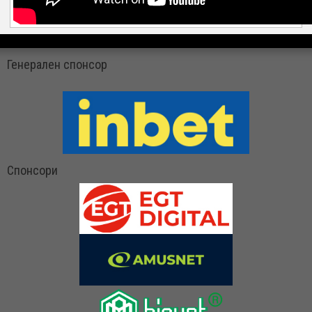
Генерален спонсор
Спонсори