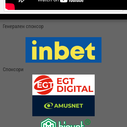
Генерален спонсор
Спонсори