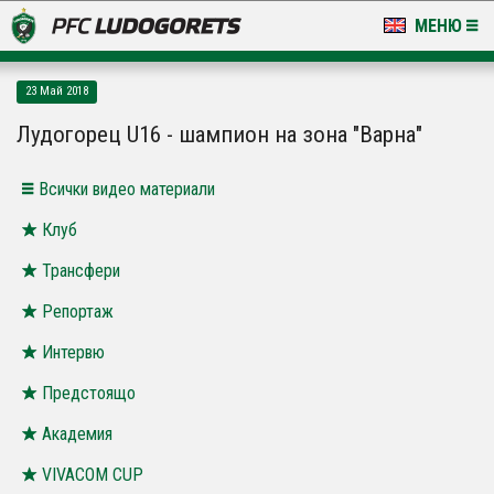
МЕНЮ
НОВИНИ & ГАЛЕРИИ
23 Май 2018
LUDOGORETS TV
Лудогорец U16 - шампион на зона "Варна"
НА ТЕРЕНА
Всички видео материали
СТАДИОН & БАЗИ
Клуб
Трансфери
КЛУБ
Репортаж
ЗА ФЕНОВЕ
Интервю
Предстоящо
Академия
VIVACOM CUP