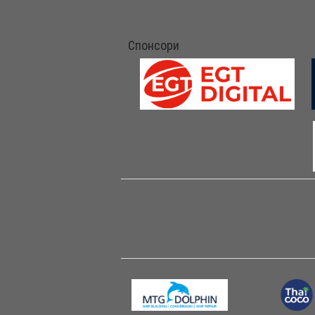
Спонсори