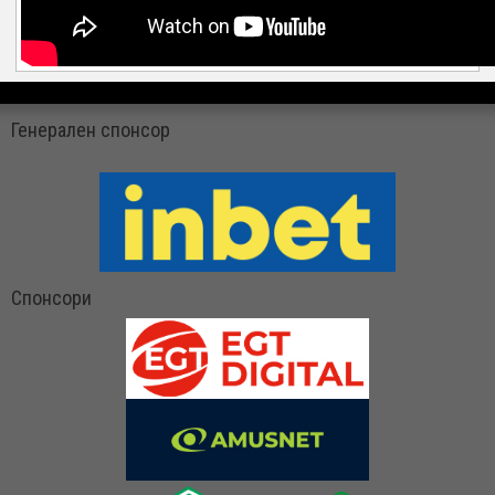
Генерален спонсор
Спонсори