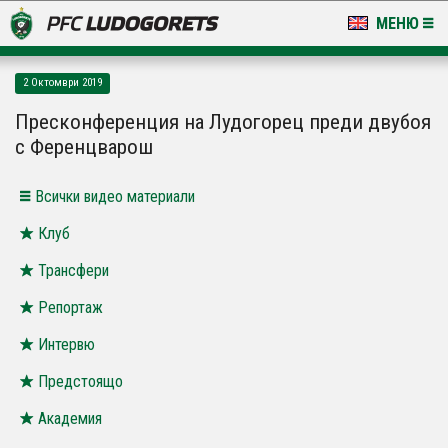
МЕНЮ
НОВИНИ & ГАЛЕРИИ
2 Октомври 2019
LUDOGORETS TV
Пресконференция на Лудогорец преди двубоя
с Ференцварош
НА ТЕРЕНА
Всички видео материали
СТАДИОН & БАЗИ
Клуб
КЛУБ
Трансфери
ЗА ФЕНОВЕ
Репортаж
Интервю
Предстоящо
Академия