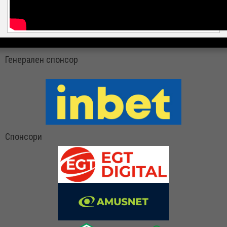
Генерален спонсор
Спонсори