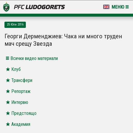
МЕНЮ
НОВИНИ & ГАЛЕРИИ
25 Юли 2016
LUDOGORETS TV
Георги Дерменджиев: Чака ни много труден
мач срещу Звезда
НА ТЕРЕНА
Всички видео материали
СТАДИОН & БАЗИ
Клуб
КЛУБ
Трансфери
ЗА ФЕНОВЕ
Репортаж
Интервю
Предстоящо
Академия