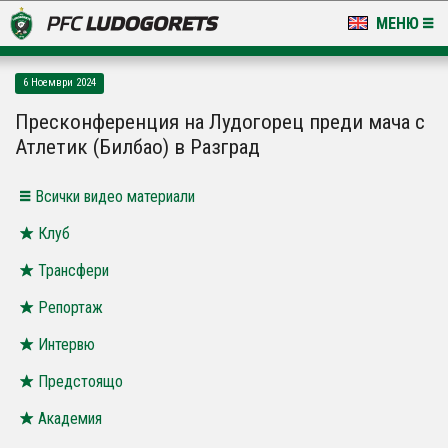
МЕНЮ
НОВИНИ & ГАЛЕРИИ
6 Ноември 2024
LUDOGORETS TV
Пресконференция на Лудогорец преди мача с
Атлетик (Билбао) в Разград
НА ТЕРЕНА
Всички видео материали
СТАДИОН & БАЗИ
Клуб
КЛУБ
Трансфери
ЗА ФЕНОВЕ
Репортаж
Интервю
Предстоящо
Академия