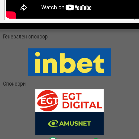
Генерален спонсор
Спонсори