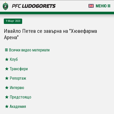
МЕНЮ
НОВИНИ & ГАЛЕРИИ
9 Март 2023
LUDOGORETS TV
Ивайло Петев се завърна на "Хювефарма
Арена"
НА ТЕРЕНА
Всички видео материали
СТАДИОН & БАЗИ
Клуб
КЛУБ
Трансфери
ЗА ФЕНОВЕ
Репортаж
Интервю
Предстоящо
Академия