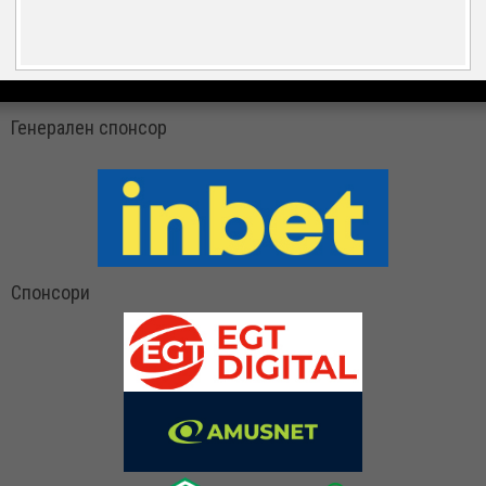
Генерален спонсор
Спонсори