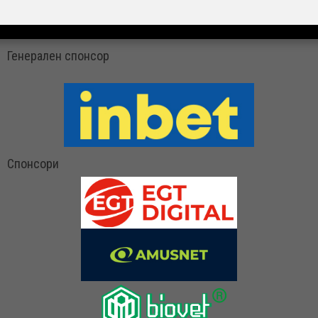
Генерален спонсор
Спонсори