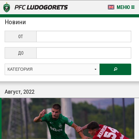
МЕНЮ
Новини
НОВИНИ & ГАЛЕРИИ
LUDOGORETS TV
ОТ
НА ТЕРЕНА
ДО
СТАДИОН & БАЗИ
КЛУБ
Август, 2022
ЗА ФЕНОВЕ