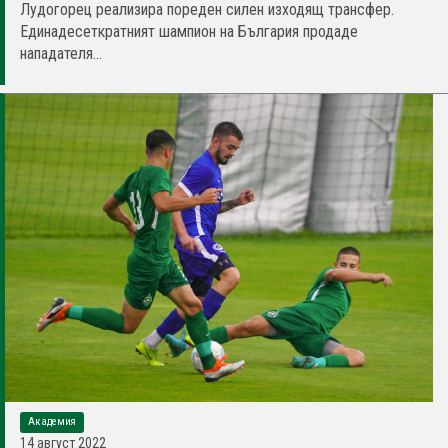
Лудогорец реализира пореден силен изходящ трансфер.
Единадесеткратният шампион на България продаде
нападателя...
Академия
14 август 2022