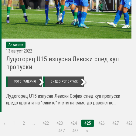
Академия
13 август 2022
Лудогорец U15 изпусна Левски след куп
пропуски
ФОТО ГАЛЕРИЯ
ВИДЕО РЕПОРТАЖ
Лудогорец U15 изпусна Левски София след куп пропуски
предз вратата на "сините" и стигна само до равенство...
«
1
2
…
422
423
424
425
426
427
428
…
467
468
»