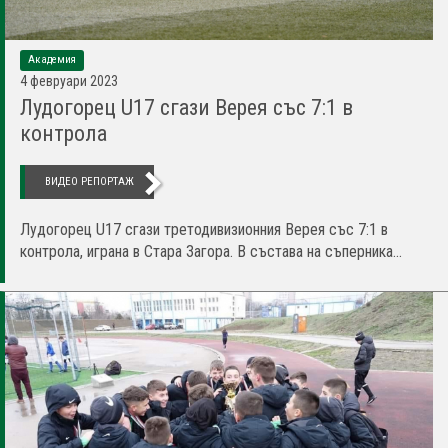
Академия
4 февруари 2023
Лудогорец U17 сгази Верея със 7:1 в
контрола
ВИДЕО РЕПОРТАЖ
Лудогорец U17 сгази третодивизионния Верея със 7:1 в
контрола, играна в Стара Загора. В състава на съперника...