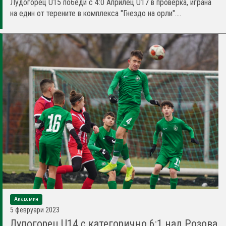
Лудогорец U15 победи с 4:0 Априлец U17 в проверка, играна
на един от терените в комплекса "Гнездо на орли"....
Академия
5 февруари 2023
Лудогорец U14 с категорично 6:1 над Розова