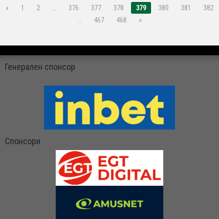
«
1
2
…
376
377
378
379
380
381
382
…
467
468
»
Генерален спонсор
Спонсори