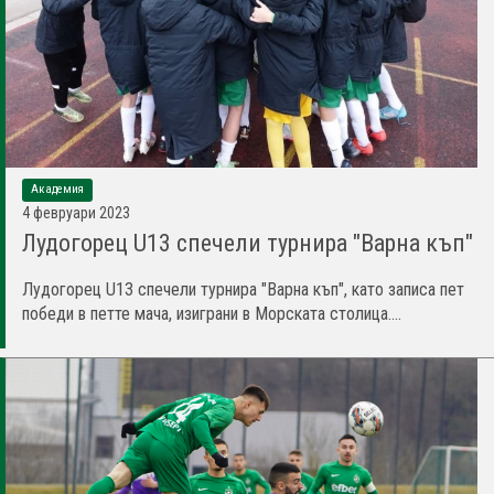
Академия
4 февруари 2023
Лудогорец U13 спечели турнира "Варна къп"
Лудогорец U13 спечели турнира "Варна къп", като записа пет
победи в петте мача, изиграни в Морската столица....