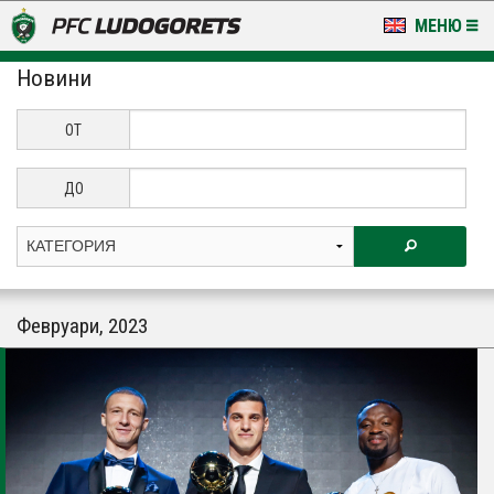
МЕНЮ
Новини
НОВИНИ & ГАЛЕРИИ
LUDOGORETS TV
ОТ
НА ТЕРЕНА
ДО
СТАДИОН & БАЗИ
КЛУБ
Февруари, 2023
ЗА ФЕНОВЕ