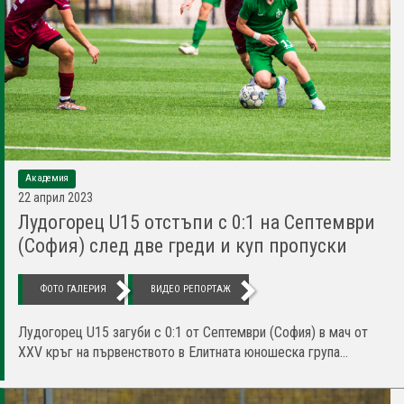
Академия
22 април 2023
Лудогорец U15 отстъпи с 0:1 на Септември
(София) след две греди и куп пропуски
ФОТО ГАЛЕРИЯ
ВИДЕО РЕПОРТАЖ
Лудогорец U15 загуби с 0:1 от Септември (София) в мач от
XXV кръг на първенството в Елитната юношеска група...