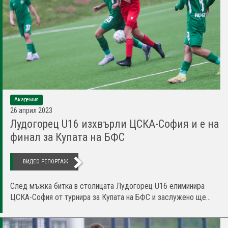
Академия
26 април 2023
Лудогорец U16 изхвърли ЦСКА-София и е на
финал за Купата на БФС
ВИДЕО РЕПОРТАЖ
След мъжка битка в столицата Лудогорец U16 елиминира
ЦСКА-София от турнира за Купата на БФС и заслужено ще...