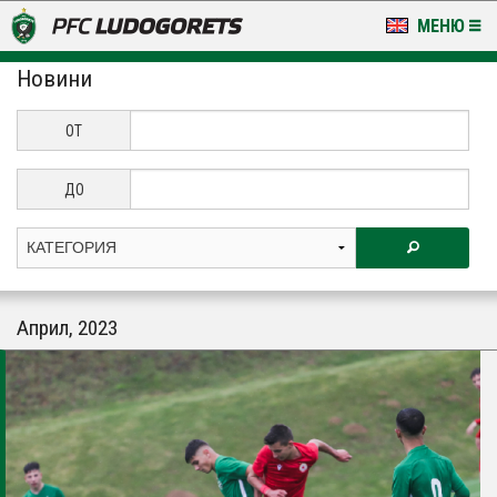
МЕНЮ
Новини
НОВИНИ & ГАЛЕРИИ
LUDOGORETS TV
ОТ
НА ТЕРЕНА
ДО
СТАДИОН & БАЗИ
КЛУБ
Април, 2023
ЗА ФЕНОВЕ