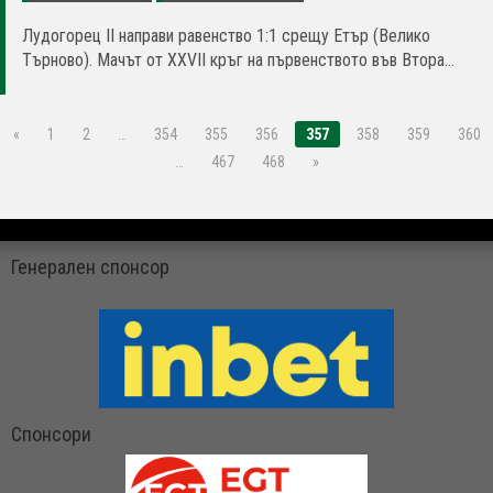
Лудогорец II направи равенство 1:1 срещу Етър (Велико
Търново). Мачът от XXVII кръг на първенството във Втора...
«
1
2
…
354
355
356
357
358
359
360
…
467
468
»
Генерален спонсор
Спонсори