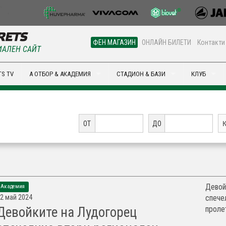
ФЕН МАГАЗИН
ОНЛАЙН БИЛЕТИ
Контакти
АЛЕН САЙТ
S TV
А ОТБОР & АКАДЕМИЯ
СТАДИОН & БАЗИ
КЛУБ
ОТ
ДО
Девой
Академия
2 май 2024
спече
пролет
Девойките на Лудогорец