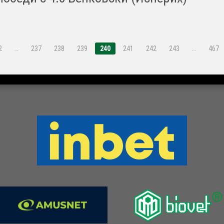
2
…
237
238
239
240
241
242
243
…
467