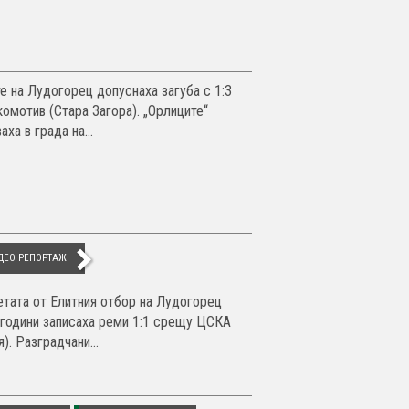
е на Лудогорец допуснаха загуба с 1:3
комотив (Стара Загора). „Орлиците“
аха в града на...
ДЕО РЕПОРТАЖ
тата от Елитния отбор на Лудогорец
 години записаха реми 1:1 срещу ЦСКА
). Разградчани...