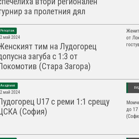
спечелиха втори регионален
турнир за пролетния дял
Женит
Репортаж
2 май 2024
от Ло
гостув
Женският тим на Лудогорец
допусна загуба с 1:3 от
Локомотив (Стара Загора)
Академия
ВИ
2 май 2024
Лудогорец U17 с реми 1:1 срещу
Момче
до 17
ЦСКА (София)
(София