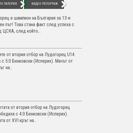
ТО ГАЛЕРИЯ
ВИДЕО РЕПОРТАЖ
орец е шампион на България за 13-и
ен път! Това стана факт след успеха с
д ЦСКА, след който...
ите от втория отбор на Лудогорец U14
а с 5:0 Бенковски (Исперих). Мачът от
ъг на...
тата от втория отбор на Лудогорец
обедиха с 4:0 Бенковски (Исперих).
а от XVI кръг на...