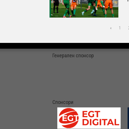
«
1
Генерален спонсор
Спонсори