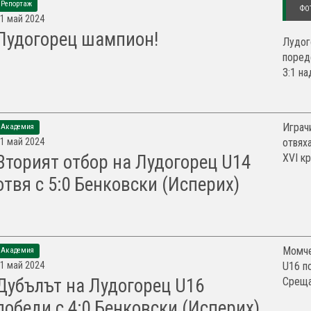
Репортаж
ФО
1 май 2024
Лудогорец шампион!
Лудог
поред
3:1 на
Играч
Академия
1 май 2024
отвях
XVI кр
Вторият отбор на Лудогорец U14
отвя с 5:0 Бенковски (Исперих)
Момче
Академия
1 май 2024
U16 п
Срещат
Дубълът на Лудогорец U16
победи с 4:0 Бенковски (Исперих)