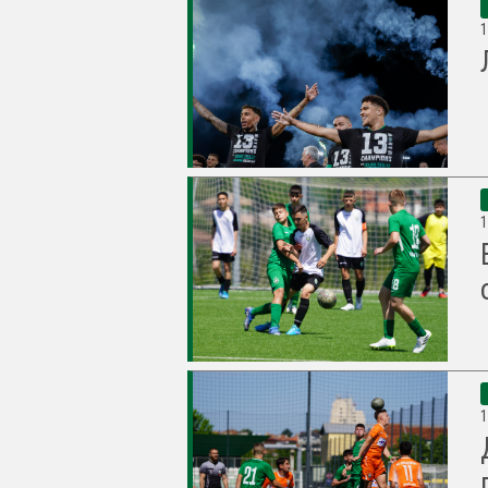
1
1
1