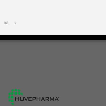
468
»