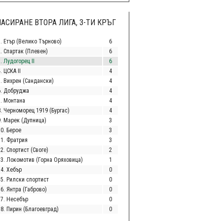
АСИРАНЕ ВТОРА ЛИГА, 3-ТИ КРЪГ
1. Етър (Велико Търново)
6
2. Спартак (Плевен)
6
. Лудогорец II
6
. ЦСКА II
4
5. Вихрен (Сандански)
4
6. Добруджа
4
7. Монтана
4
8. Черноморец 1919 (Бургас)
4
9. Марек (Дупница)
3
10. Берое
3
11. Фратрия
3
2. Спортист (Своге)
2
13. Локомотив (Горна Оряховица)
1
14. Хебър
0
15. Рилски спортист
0
6. Янтра (Габрово)
0
17. Несебър
0
18. Пирин (Благоевград)
0