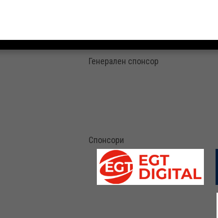
Генерален спонсор
Спонсори