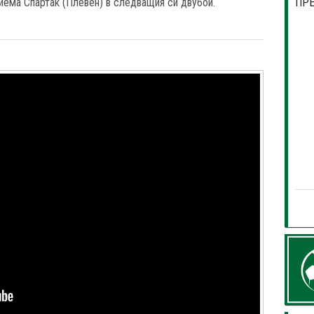
иема Спартак (Плевен) в следващия си двубой.
ПР