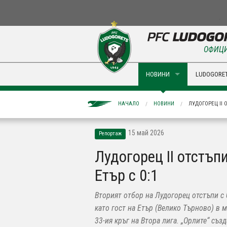
ОФИЦИ
НОВИНИ
LUDOGORET
НАЧАЛО
НОВИНИ
ЛУДОГОРЕЦ II О
15 май 2026
Репортаж
Лудогорец II отстъп
Етър с 0:1
Вторият отбор на Лудогорец отстъпи с 
като гост на Етър (Велико Търново) в м
33-ия кръг на Втора лига. „Орлите“ съз