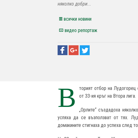
няколко добри...
всички новини
видео репортаж
В
торият отбор на Лудогорец 
от 33-ия кръг на Втора лига.
„Орлите“ създадоха няколк
успяха да се възползват от тях. Луд
домакините стигнаха до успеха след то