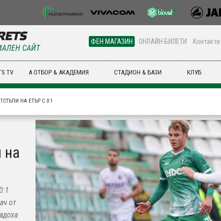
ФЕН МАГАЗИН
ОНЛАЙН БИЛЕТИ
Контакти
АЛЕН САЙТ
S TV
А ОТБОР & АКАДЕМИЯ
СТАДИОН & БАЗИ
КЛУБ
ТСТЪПИ НА ЕТЪР С 0:1
и на
0:1
ач от
дадоха