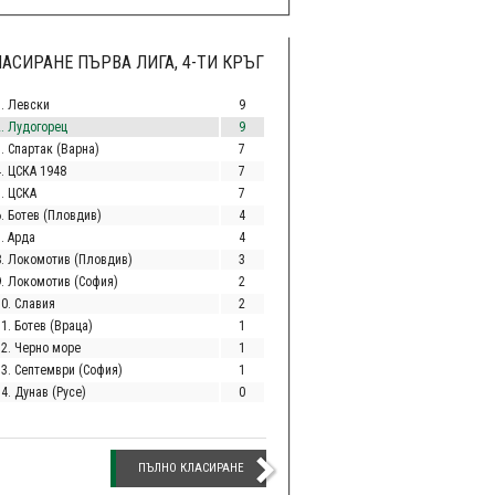
АСИРАНЕ ПЪРВА ЛИГА, 4-ТИ КРЪГ
1. Левски
9
2. Лудогорец
9
. Спартак (Варна)
7
4. ЦСКА 1948
7
5. ЦСКА
7
6. Ботев (Пловдив)
4
. Арда
4
8. Локомотив (Пловдив)
3
9. Локомотив (София)
2
10. Славия
2
1. Ботев (Враца)
1
12. Черно море
1
13. Септември (София)
1
4. Дунав (Русе)
0
ПЪЛНО КЛАСИРАНЕ