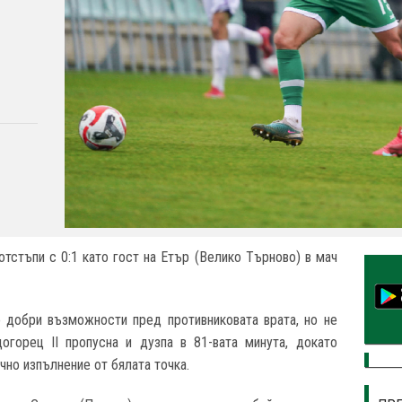
отстъпи с 0:1 като гост на Етър (Велико Търново) в мач
о добри възможности пред противниковата врата, но не
огорец II пропусна и дузпа в 81-вата минута, докато
чно изпълнение от бялата точка.