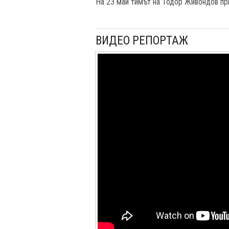
На 23 май тимът на Тодор Живондов пр
ВИДЕО РЕПОРТАЖ