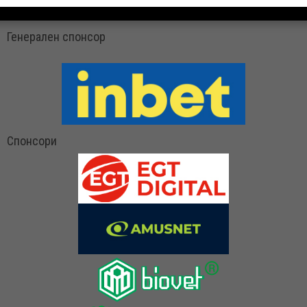
Генерален спонсор
Спонсори