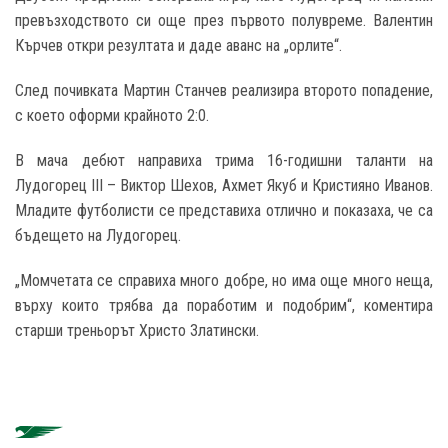
превъзходството си още през първото полувреме. Валентин
Кърчев откри резултата и даде аванс на „орлите“.
След почивката Мартин Станчев реализира второто попадение,
с което оформи крайното 2:0.
В мача дебют направиха трима 16-годишни таланти на
Лудогорец III – Виктор Шехов, Ахмет Якуб и Кристияно Иванов.
Младите футболисти се представиха отлично и показаха, че са
бъдещето на Лудогорец.
„Момчетата се справиха много добре, но има още много неща,
върху които трябва да поработим и подобрим“, коментира
старши треньорът Христо Златински.