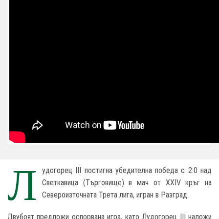
Л
удогорец III постигна убедителна победа с 2:0 над
Светкавица (Търговище) в мач от XXIV кръг на
Североизточната Трета лига, игран в Разград.
Двубоят предложи оспорвана игра, като Лудогорец III наложи