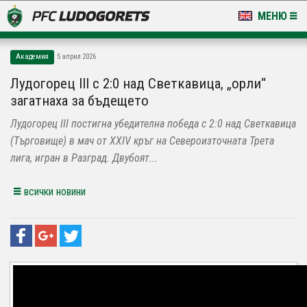
МЕНЮ
НОВИНИ & ГАЛЕРИИ
Академия
5 април 2026
LUDOGORETS TV
Лудогорец III с 2:0 над Светкавица, „орли“
загатнаха за бъдещето
НА ТЕРЕНА
Лудогорец III постигна убедителна победа с 2:0 над Светкавица
СТАДИОН & БАЗИ
(Търговище) в мач от XXIV кръг на Североизточната Трета
лига, игран в Разград. Двубоят...
КЛУБ
всички новини
ЗА ФЕНОВЕ