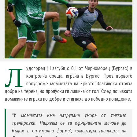
Л
удогорец III загуби с 0:1 от Черноморец (Бургас) в
контролна среща, играна в Бургас. През първото
полувреме момчетата на Христо Златински стояха
добре на терена, но пропуски ги лишиха от гол. След почивката
домакините играха по-добре и стигнаха до победно попадение.
"У момчетата има натрупана умора от тежките
тренировки. Надявам се за официалните мачове да
бъдем в оптимална форма", коментира треньорът на