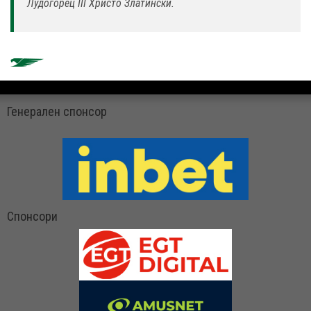
Лудогорец III Христо Златински.
Генерален спонсор
Спонсори