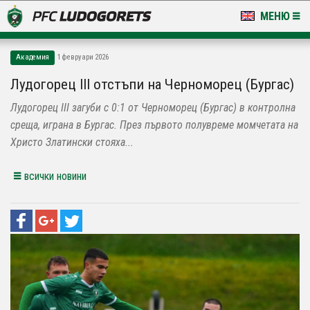
МЕНЮ
НОВИНИ & ГАЛЕРИИ
Академия
1 февруари 2026
LUDOGORETS TV
Лудогорец III отстъпи на Черноморец (Бургас)
Лудогорец III загуби с 0:1 от Черноморец (Бургас) в контролна
НА ТЕРЕНА
среща, играна в Бургас. През първото полувреме момчетата на
СТАДИОН & БАЗИ
Христо Златински стояха...
КЛУБ
всички новини
ЗА ФЕНОВЕ