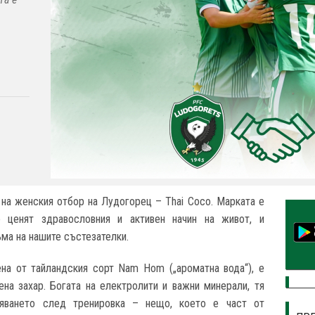
 на женския отбор на Лудогорец – Thai Coco. Марката е
о ценят здравословния и активен начин на живот, и
ъма на нашите състезателки.
ена от тайландския сорт Nam Hom („ароматна вода“), е
на захар. Богата на електролити и важни минерали, тя
вяването след тренировка – нещо, което е част от