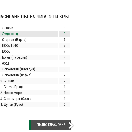
АСИРАНЕ ПЪРВА ЛИГА, 4-ТИ КРЪГ
1. Левски
9
2. Лудогорец
9
. Спартак (Варна)
7
4. ЦСКА 1948
7
5. ЦСКА
7
6. Ботев (Пловдив)
4
. Арда
4
8. Локомотив (Пловдив)
3
9. Локомотив (София)
2
10. Славия
2
1. Ботев (Враца)
1
12. Черно море
1
13. Септември (София)
1
4. Дунав (Русе)
0
ПЪЛНО КЛАСИРАНЕ