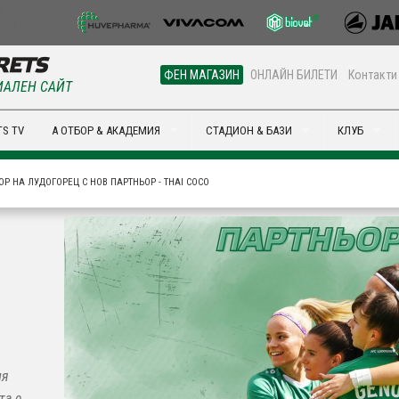
ФЕН МАГАЗИН
ОНЛАЙН БИЛЕТИ
Контакти
АЛЕН САЙТ
S TV
А ОТБОР & АКАДЕМИЯ
СТАДИОН & БАЗИ
КЛУБ
Р НА ЛУДОГОРЕЦ С НОВ ПАРТНЬОР - THAI COCO
ия
та е