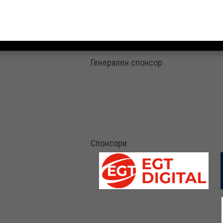
Генерален спонсор
Спонсори