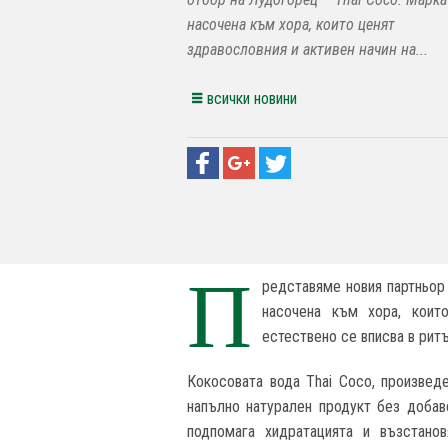
насочена към хора, които ценят
здравословния и активен начин на...
всички новини
П
редставяме новия партньор
насочена към хора, коит
естествено се вписва в рит
Кокосовата вода Thai Coco, произвед
напълно натурален продукт без добаве
подпомага хидратацията и възстано