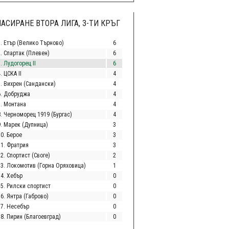
АСИРАНЕ ВТОРА ЛИГА, 3-ТИ КРЪГ
1. Етър (Велико Търново)
6
2. Спартак (Плевен)
6
. Лудогорец II
6
. ЦСКА II
4
5. Вихрен (Сандански)
4
6. Добруджа
4
7. Монтана
4
8. Черноморец 1919 (Бургас)
4
9. Марек (Дупница)
3
10. Берое
3
11. Фратрия
3
2. Спортист (Своге)
2
13. Локомотив (Горна Оряховица)
1
14. Хебър
0
15. Рилски спортист
0
6. Янтра (Габрово)
0
17. Несебър
0
18. Пирин (Благоевград)
0