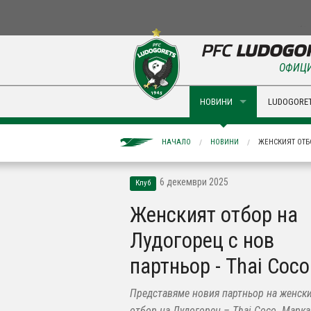
ОФИЦИ
НОВИНИ
LUDOGORET
НАЧАЛО
НОВИНИ
ЖЕНСКИЯТ ОТБО
6 декември 2025
Клуб
Женският отбор на
Лудогорец с нов
партньор - Thai Coco
Представяме новия партньор на женск
отбор на Лудогорец – Thai Coco. Марка