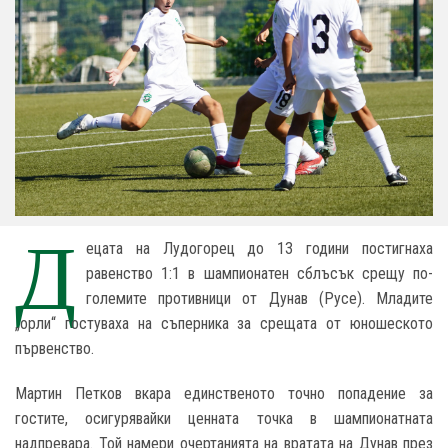
Д
ецата на Лудогорец до 13 години постигнаха
равенство 1:1 в шампионатен сблъсък срещу по-
големите противници от Дунав (Русе). Младите
„орли“ гостуваха на съперника за срещата от юношеското
първенство.
Мартин Петков вкара единственото точно попадение за
гостите, осигурявайки ценната точка в шампионатната
надпревара. Той намери очертанията на вратата на Дунав през