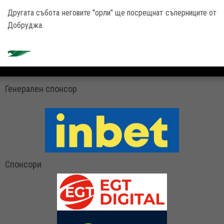
Другата събота неговите "орли" ще посрещнат съперниците от
Добруджа.
Генерален спонсор
Спонсори