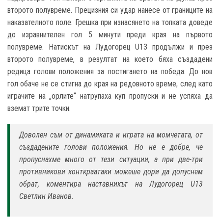
второто полувреме. Прецизния си удар нанесе от границите на
наказателното поле. Грешка при изнасянето на топката доведе
до изравнителен гол 5 минути преди края на първото
полувреме. Натискът на Лудогорец U13 продължи и през
второто полувреме, в резултат на което бяха създадени
редица голови положения за постигането на победа. До нов
гол обаче не се стигна до края на редовното време, след като
играчите на „орлите“ натрупаха куп пропуски и не успяха да
вземат трите точки.
Доволен съм от динамиката и играта на момчетата, от
създадените голови положения. Но не е добре, че
пропуснахме много от тези ситуации, а при две-три
противникови конткраатаки можеше дори да допуснем
обрат, коментира наставникът на Лудогорец U13
Светлин Иванов.