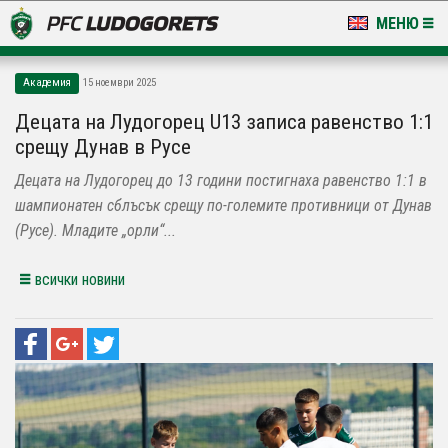
МЕНЮ
НОВИНИ & ГАЛЕРИИ
Академия
15 ноември 2025
LUDOGORETS TV
Децата на Лудогорец U13 записа равенство 1:1
срещу Дунав в Русе
НА ТЕРЕНА
Децата на Лудогорец до 13 години постигнаха равенство 1:1 в
СТАДИОН & БАЗИ
шампионатен сблъсък срещу по-големите противници от Дунав
(Русе). Младите „орли“...
КЛУБ
всички новини
ЗА ФЕНОВЕ