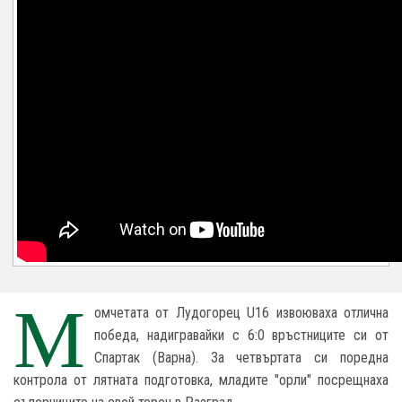
М
омчетата от Лудогорец U16 извоюваха отлична
победа, надигравайки с 6:0 връстниците си от
Спартак (Варна). За четвъртата си поредна
контрола от лятната подготовка, младите "орли" посрещнаха