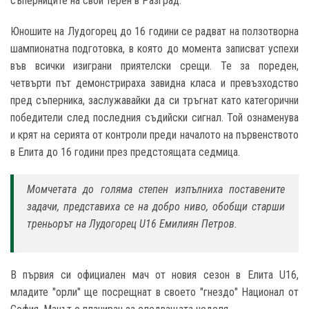
съперниците на свой терен в Разград.
Юношите на Лудогорец до 16 години се радват на ползотворна
шампионатна подготовка, в която до момента записват успехи
във всички изиграни приятелски срещи. Те за пореден,
четвърти път демонстрираха завидна класа и превъзходство
пред съперника, заслужавайки да си тръгнат като категорични
победители след последния съдийски сигнал. Той ознаменува
и крят на серията от контроли преди началото на първенството
в Елита до 16 години през предстоящата седмица.
Момчетата до голяма степен изпълниха поставените
задачи, представиха се на добро ниво, обобщи старши
треньорът на Лудогорец U16 Емилиян Петров.
В първия си официален мач от новия сезон в Елита U16,
младите "орли" ще посрещнат в своето "гнездо" Национал от