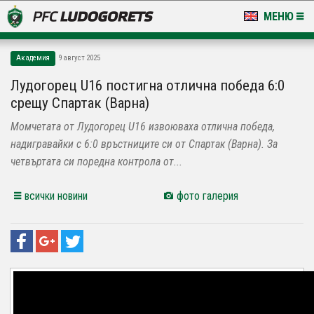
МЕНЮ
НОВИНИ & ГАЛЕРИИ
Академия
9 август 2025
LUDOGORETS TV
Лудогорец U16 постигна отлична победа 6:0
срещу Спартак (Варна)
НА ТЕРЕНА
Момчетата от Лудогорец U16 извоюваха отлична победа,
СТАДИОН & БАЗИ
надигравайки с 6:0 връстниците си от Спартак (Варна). За
четвъртата си поредна контрола от...
КЛУБ
всички новини
фото галерия
ЗА ФЕНОВЕ