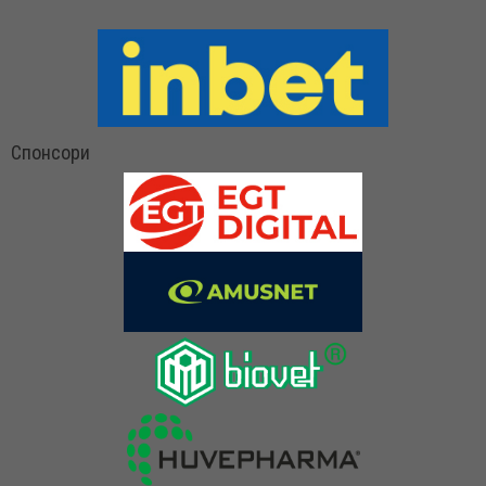
Спонсори