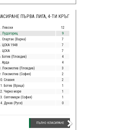
АСИРАНЕ ПЪРВА ЛИГА, 4-ТИ КРЪГ
1. Левски
12
2. Лудогорец
9
. Спартак (Варна)
7
4. ЦСКА 1948
7
5. ЦСКА
7
6. Ботев (Пловдив)
4
. Арда
4
8. Локомотив (Пловдив)
3
9. Локомотив (София)
2
10. Славия
2
1. Ботев (Враца)
1
12. Черно море
1
13. Септември (София)
1
4. Дунав (Русе)
0
ПЪЛНО КЛАСИРАНЕ