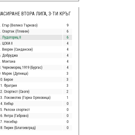
АСИРАНЕ ВТОРА ЛИГА, 3-ТИ КРЪГ
1. Етър (Велико Търново)
9
2. Спартак (Плевен)
6
. Лудогорец II
6
. ЦСКА II
4
5. Вихрен (Сандански)
4
6. Добруджа
4
7. Монтана
4
8. Черноморец 1919 (Бургас)
4
9. Марек (Дупница)
3
10. Берое
3
11. Фратрия
3
2. Спортист (Своге)
2
13. Локомотив (Горна Оряховица)
1
14. Хебър
0
15. Рилски спортист
0
6. Янтра (Габрово)
0
17. Несебър
0
18. Пирин (Благоевград)
0