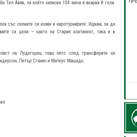
ПР
би Тел Авив, за който записва 104 мача и вкарва 8 гола.
опа със силните си изяви в евротурнирите. Идвам, за да
мите си цели – както на Стария континент, така и в
лист на Лудогорец това лято след трансферите на
Андерсон, Петър Станич и Матеус Машадо.
аел