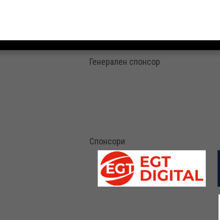
Генерален спонсор
Спонсори