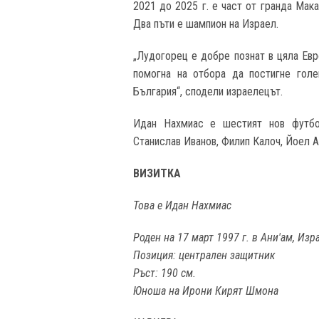
2021 до 2025 г. е част от гранда Мака
Два пъти е шампион на Израел.
„Лудогорец е добре познат в цяла Евр
помогна на отбора да постигне голе
България“, сподели израелецът.
Идан Нахмиас е шестият нов футбо
Станислав Иванов, Филип Калоч, Йоел 
ВИЗИТКА
Това е Идан Нахмиас
Роден на 17 март 1997 г. в Ани'ам, Изр
Позиция: централен защитник
Ръст: 190 см.
Юноша на Ирони Кирят Шмона