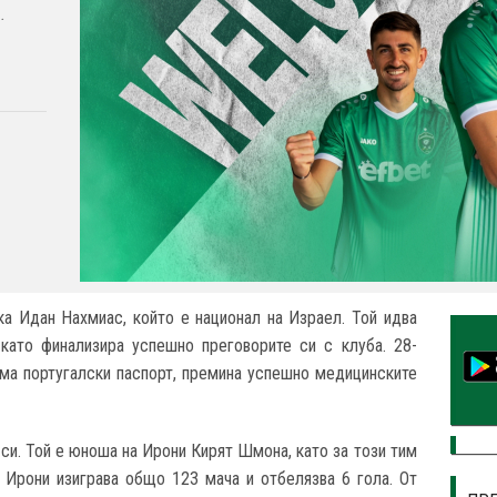
.
а Идан Нахмиас, който е национал на Израел. Той идва
 като финализира успешно преговорите си с клуба. 28-
има португалски паспорт, премина успешно медицинските
си. Той е юноша на Ирони Кирят Шмона, като за този тим
 Ирони изиграва общо 123 мача и отбелязва 6 гола. От