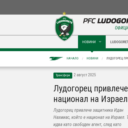
ОФИЦИ
НОВИНИ
LUDOGORET
НАЧАЛО
НОВИНИ
ЛУДОГОРЕЦ ПР
2 август 2025
Трансфери
Лудогорец привлече
национал на Израел
Лудогорец привлече защитника Идан
Нахмиас, който е национал на Израел. 
идва като свободен агент, след като