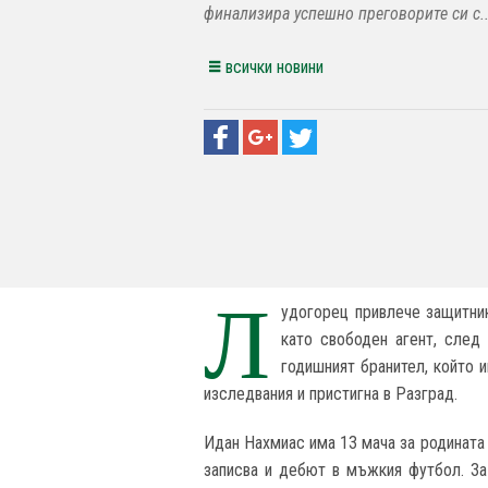
финализира успешно преговорите си с..
всички новини
Л
удогорец привлече защитник
като свободен агент, след
годишният бранител, който 
изследвания и пристигна в Разград.
Идан Нахмиас има 13 мача за родината 
записва и дебют в мъжкия футбол. За