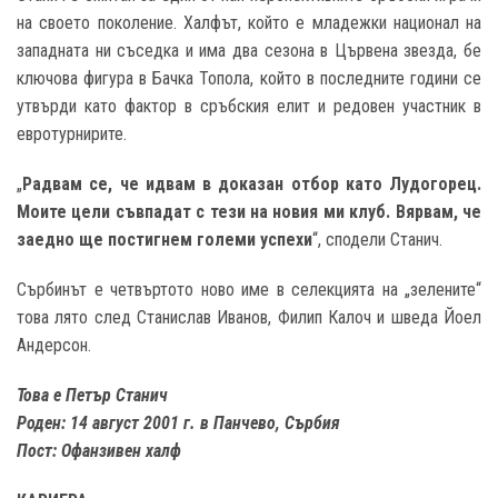
на своето поколение. Халфът, който е младежки национал на
западната ни съседка и има два сезона в Цървена звезда, бе
ключова фигура в Бачка Топола, който в последните години се
утвърди като фактор в сръбския елит и редовен участник в
евротурнирите.
„
Радвам се, че идвам в доказан отбор като Лудогорец.
Моите цели съвпадат с тези на новия ми клуб. Вярвам, че
заедно ще постигнем големи успехи
“, сподели Станич.
Сърбинът е четвъртото ново име в селекцията на „зелените“
това лято след Станислав Иванов, Филип Калоч и шведа Йоел
Андерсон.
Това е Петър Станич
Роден: 14 август 2001 г. в Панчево, Сърбия
Пост: Офанзивен халф