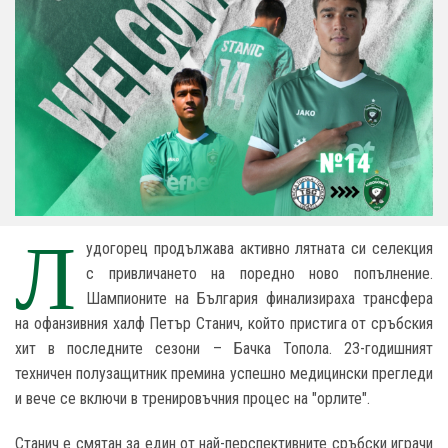
Л
удогорец продължава активно лятната си селекция
с привличането на поредно ново попълнение.
Шампионите на България финализираха трансфера
на офанзивния халф Петър Станич, който пристига от сръбския
хит в последните сезони – Бачка Топола. 23-годишният
техничен полузащитник премина успешно медицински прегледи
и вече се включи в тренировъчния процес на "орлите".
Станич е смятан за един от най-перспективните сръбски играчи