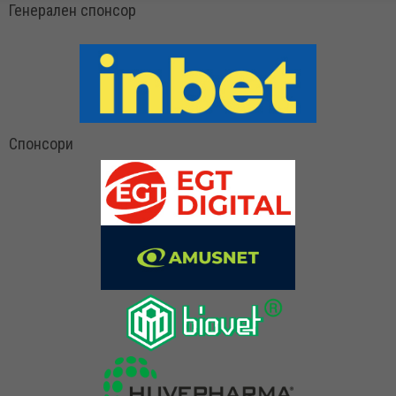
Генерален спонсор
Спонсори