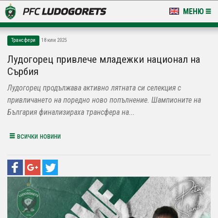
МЕНЮ
НОВИНИ & ГАЛЕРИИ
Трансфери
18 юли 2025
LUDOGORETS TV
Лудогорец привлече младежки национал на
Сърбия
НА ТЕРЕНА
Лудогорец продължава активно лятната си селекция с
СТАДИОН & БАЗИ
привличането на поредно ново попълнение. Шампионите на
България финализираха трансфера на...
КЛУБ
всички новини
ЗА ФЕНОВЕ