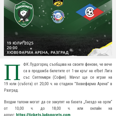
П
ФК Лудогорец съобщава на своите фенове, че вече
са в продажба билетите от
1-ви
кръг на efbet Лига
със
Септември
(
София
). Мачът ще се играе на
19
юли
(събота) от
20
,00 ч. на стадион "Хювефарма Арена" в
Разград.
Входни талони могат да се закупят на базата „Гнездо на орли“
от 10,00 ч. до 18,00 ч. или онлайн на
адрес:
https://tickets.ludogorets.com