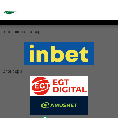
Генерален спонсор
Спонсори