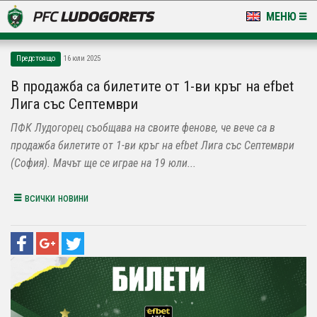
МЕНЮ
НОВИНИ & ГАЛЕРИИ
Предстоящо
16 юли 2025
LUDOGORETS TV
В продажба са билетите от 1-ви кръг на efbet
Лига със Септември
НА ТЕРЕНА
ПФК Лудогорец съобщава на своите фенове, че вече са в
СТАДИОН & БАЗИ
продажба билетите от 1-ви кръг на efbet Лига със Септември
(София). Мачът ще се играе на 19 юли...
КЛУБ
всички новини
ЗА ФЕНОВЕ