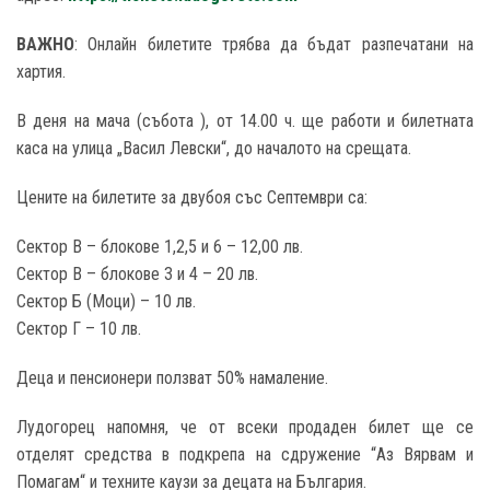
ВАЖНО
: Онлайн билетите трябва да бъдат разпечатани на
хартия.
В деня на мача (събота ), от 1
4
.00 ч. ще работи и билетната
каса на улица „Васил Левски“, до началото на срещата.
Цените на билетите за двубоя със С
ептември
са:
Сектор В – блокове 1,2,5 и 6 – 12,00 лв.
Сектор В – блокове 3 и 4 – 20 лв.
Сектор Б (Моци) – 10 лв.
Сектор Г – 10 лв.
Деца и пенсионери ползват 50% намаление.
Лудогорец напомня, че от всеки продаден билет ще се
отделят средства в подкрепа на сдружение “Аз Вярвам и
Помагам“ и техните каузи за децата на България.