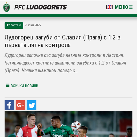
МЕНЮ
НОВИНИ & ГАЛЕРИИ
Репортаж
21 юни 2025
LUDOGORETS TV
Лудогорец загуби от Славия (Прага) с 1:2 в
първата лятна контрола
НА ТЕРЕНА
Лудогорец започна със загуба летните контроли в Австрия.
СТАДИОН & БАЗИ
Четиринадесет кратните шампиони загубиха с 1:2 от Славия
(Прага). Чешкия шампион поведе с...
КЛУБ
всички новини
ЗА ФЕНОВЕ