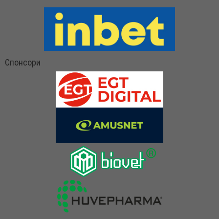
Спонсори