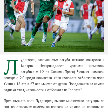
Л
удогорец започна със загуба летните контроли в
Австрия. Четиринадесет кратните шампиони
загубиха с 1:2 от Славия (Прага). Чешкия шампион
поведе с 2:0 преди почивката, като головете отбелязаха чрез
Хитил в 13-ата и 27-ата минута от дузпа. Попаденията за чехите
паднаха след неточности в отбраната на "орлите".
През първата част Лудогорец имаше множество ситуации за
гол, но отличните намеси на вратаря на чехите не позволи на