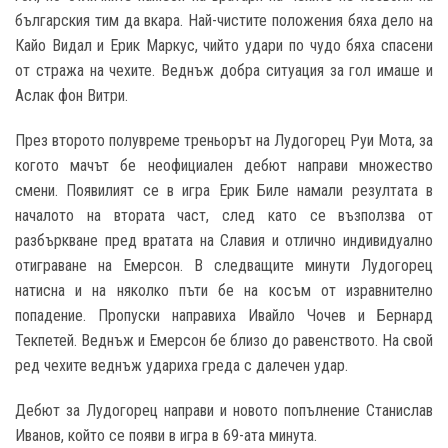
българския тим да вкара. Най-чистите положения бяха дело на
Кайо Видал и Ерик Маркус, чийто удари по чудо бяха спасени
от стража на чехите. Веднъж добра ситуация за гол имаше и
Аслак фон Витри.
През второто полувреме треньорът на Лудогорец Руи Мота, за
когото мачът бе неофициален дебют направи множество
смени. Появилият се в игра Ерик Биле намали резултата в
началото на втората част, след като се възползва от
разбъркване пред вратата на Славия и отлично индивидуално
отиграване на Емерсон. В следващите минути Лудогорец
натисна и на няколко пъти бе на косъм от изравнително
попадение. Пропуски направиха Ивайло Чочев и Бернард
Текпетей. Веднъж и Емерсон бе близо до равенството. На свой
ред чехите веднъж удариха греда с далечен удар.
Дебют за Лудогорец направи и новото попълнение Станислав
Иванов, който се появи в игра в 69-ата минута.