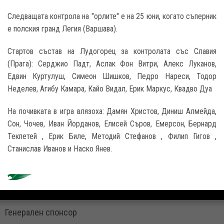
Следващата контрола на "орлите" е на 25 юни, когато съперник
е полския гранд Легия (Варшава).
Стартов състав на Лудогорец за контролата със Славия
(Прага): Серджио Падт, Аслак Фон Витри, Алекс Луканов,
Едвин Куртулуш, Симеон Шишков, Педро Нареси, Тодор
Неделев, Агибу Камара, Кайо Видал, Ерик Маркус, Квадво Дуа
На почивката в игра влязоха: Дамян Христов, Диниш Алмейда,
Сон, Чочев, Иван Йорданов, Елисей Съров, Емерсон, Бернард
Текпетей , Ерик Биле, Методий Стефанов , Филип Гигов ,
Станислав Иванов и Наско Янев.
Генерален спонсор