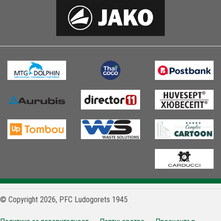
© Copyright 2026, PFC Ludogorets 1945