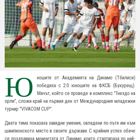
Ю
ношите от Академията на Динамо (Тбилиси)
победиха с 2:0 юношите на ФКСБ (Букурещ).
Мачът, който се проведе в комплекс "Гнездо на
орли", сложи край на първия ден от Международния младежки
турнир "VIVACOM CUP".
Двата тима показаха завидни умения, овладени по пътя им към
шампионското място в своите държави. С крайния успех обаче
се поздравиха момчетата от Динамо, които стартираха по най-