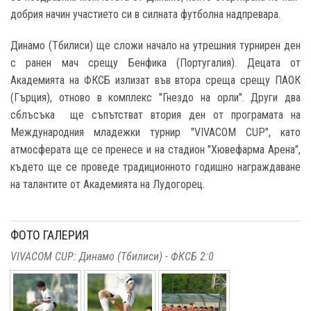
добрия начин участието си в силната футболна надпревара.
Динамо (Тбилиси) ще сложи начало на утрешния турнирен ден
с ранен мач срещу Бенфика (Португалия). Децата от
Академията на ФКСБ излизат във втора среща срещу ПАОК
(Гърция), отново в комплекс "Гнездо на орли". Други два
сблъсъка ще съпътстват втория ден от програмата на
Международния младежки турнир "VIVACOM CUP", като
атмосферата ще се пренесе и на стадион "Хювефарма Арена",
където ще се проведе традиционното годишно награждаване
на талантите от Академията на Лудогорец.
ФОТО ГАЛЕРИЯ
VIVACOM CUP: Динамо (Тбилиси) - ФКСБ 2:0