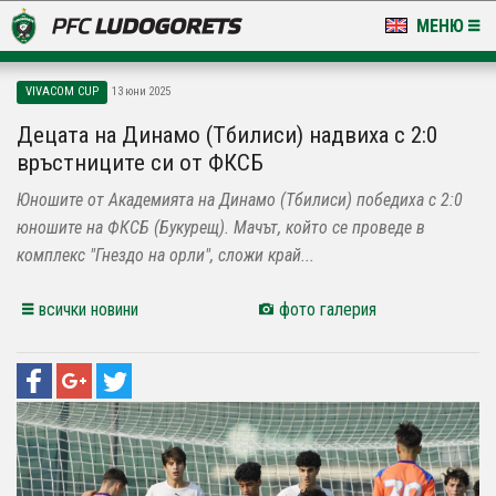
МЕНЮ
НОВИНИ & ГАЛЕРИИ
VIVACOM CUP
13 юни 2025
LUDOGORETS TV
Децата на Динамо (Тбилиси) надвиха с 2:0
връстниците си от ФКСБ
НА ТЕРЕНА
Юношите от Академията на Динамо (Тбилиси) победиха с 2:0
СТАДИОН & БАЗИ
юношите на ФКСБ (Букурещ). Мачът, който се проведе в
комплекс "Гнездо на орли", сложи край...
КЛУБ
всички новини
фото галерия
ЗА ФЕНОВЕ