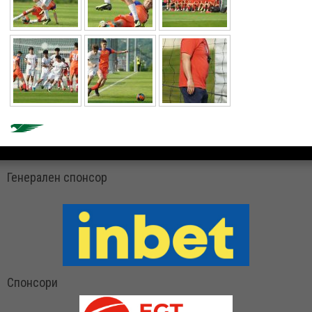
Генерален спонсор
Спонсори