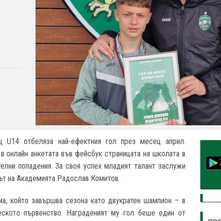
ец
U14
отбеляза най-ефектния гол през месец април.
в онлайн анкетата във фейсбук страницата на школата в
телни попадения. За своя успех младият талант заслужи
рът на Академията Радослав Комитов.
а, който завършва сезона като двукратен шампион – в
ското първенство. Награденият му гол беше един от