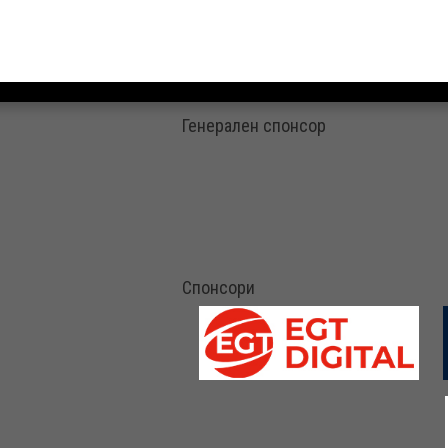
Генерален спонсор
Спонсори