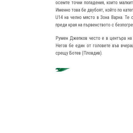
осемте точни попадения, които малкит
Именно това бе двубоят, който по катег
U14
на челно място в Зона Варна. Те
преди края на първенството с безпогре
Румен Джепков често е в центъра на с
Негов бе един от головете във вчера
срещу Ботев
(
Пловдив
).