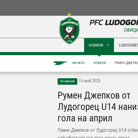
ОФИЦИ
НОВИНИ
LUDOGORET
НАЧАЛО
НОВИНИ
РУМЕН ДЖЕПКО
16 май 2025
Академия
Румен Джепков от
Лудогорец U14 нани
гола на април
Румен Джепков от Лудогорец U14 отбе
най-ефектния гол през месец април.