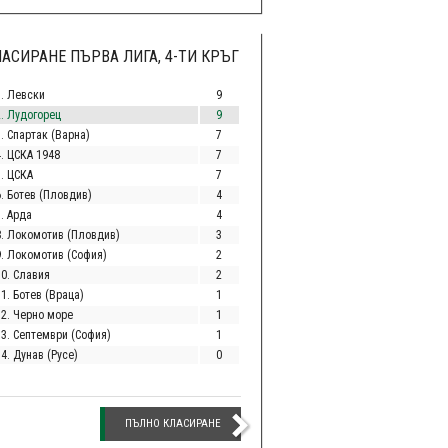
АСИРАНЕ ПЪРВА ЛИГА, 4-ТИ КРЪГ
1. Левски
9
2. Лудогорец
9
. Спартак (Варна)
7
4. ЦСКА 1948
7
5. ЦСКА
7
6. Ботев (Пловдив)
4
. Арда
4
8. Локомотив (Пловдив)
3
9. Локомотив (София)
2
10. Славия
2
1. Ботев (Враца)
1
12. Черно море
1
13. Септември (София)
1
4. Дунав (Русе)
0
ПЪЛНО КЛАСИРАНЕ