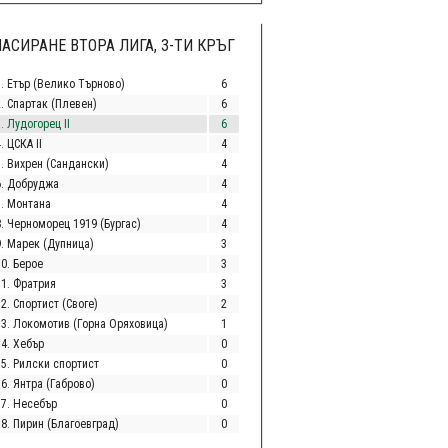
АСИРАНЕ ВТОРА ЛИГА, 3-ТИ КРЪГ
1. Етър (Велико Търново)
6
2. Спартак (Плевен)
6
. Лудогорец II
6
. ЦСКА II
4
5. Вихрен (Сандански)
4
6. Добруджа
4
7. Монтана
4
8. Черноморец 1919 (Бургас)
4
9. Марек (Дупница)
3
10. Берое
3
11. Фратрия
3
2. Спортист (Своге)
2
13. Локомотив (Горна Оряховица)
1
14. Хебър
0
15. Рилски спортист
0
6. Янтра (Габрово)
0
17. Несебър
0
18. Пирин (Благоевград)
0