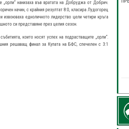
ПР
е „орли“ нанизаха във вратата на Добруджа от Добрич.
оричен начин, с крайния резултат 8:0, класира Лудогорец
 си извоюваха едноличното лидерство цели четири кръга
шното си представяне през целия сезон.
ъбитията, които носят успех на подрастващите „орли“.
шния решаващ финал за Купата на БФС, спечелен с 3:1