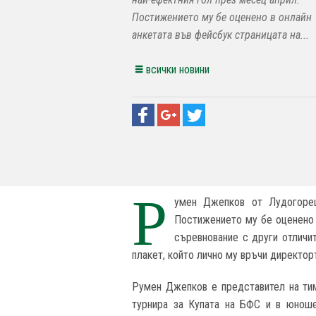
Постижението му бе оценено в онлайн
анкетата във фейсбук страницата на...
всички новини
Р
умен Джепков от Лудогор
Постижението му бе оценено 
съревнование с други отличи
плакет, който лично му връчи директо
Румен Джепков е представител на тим
турнира за Купата на БФС и в юноше